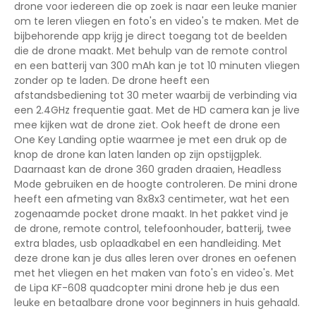
drone voor iedereen die op zoek is naar een leuke manier
om te leren vliegen en foto's en video's te maken. Met de
bijbehorende app krijg je direct toegang tot de beelden
die de drone maakt. Met behulp van de remote control
en een batterij van 300 mAh kan je tot 10 minuten vliegen
zonder op te laden. De drone heeft een
afstandsbediening tot 30 meter waarbij de verbinding via
een 2.4GHz frequentie gaat. Met de HD camera kan je live
mee kijken wat de drone ziet. Ook heeft de drone een
One Key Landing optie waarmee je met een druk op de
knop de drone kan laten landen op zijn opstijgplek.
Daarnaast kan de drone 360 graden draaien, Headless
Mode gebruiken en de hoogte controleren. De mini drone
heeft een afmeting van 8x8x3 centimeter, wat het een
zogenaamde pocket drone maakt. In het pakket vind je
de drone, remote control, telefoonhouder, batterij, twee
extra blades, usb oplaadkabel en een handleiding. Met
deze drone kan je dus alles leren over drones en oefenen
met het vliegen en het maken van foto's en video's. Met
de Lipa KF-608 quadcopter mini drone heb je dus een
leuke en betaalbare drone voor beginners in huis gehaald.