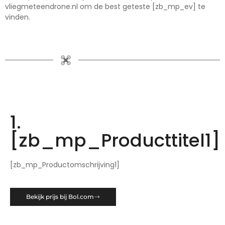
vliegmeteendrone.nl om de best geteste [zb_mp_ev] te
vinden.
1.
[zb_mp_Producttitel1]
[zb_mp_Productomschrijving1]
Bekijk prijs bij Bol.com