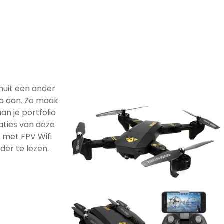
nuit een ander
a aan. Zo maak
an je portfolio
caties van deze
 met FPV Wifi
er te lezen.