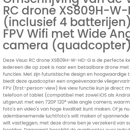
RC drone XS809H-W
(inclusief 4 batterije
FPV Wifi met Wide An
camera (quadcopter
Deze Visuo RC drone XS809H-W-HD-G is de perfecte k
iedereen die op zoek is naar een betaalbare drone me
functies. Met zijn futuristische design en hoogwaardige
biedt deze quadcopter een ongeëvenaarde vliegervaring
FPV (first-person-view) live view functie kun je direct m
telefoon of tablet (compatibel met zowel iOS als Androi
uitgerust met een 720P 120° wide angle camera, waarm
foto's en video's van hoge kwaliteit kunt maken. Of je nu
adembenemende luchtfoto's wilt maken of spannende a
wilt vastleggen, met deze drone ben je verzekerd van 
beelden. Daarnaast beschikt de quadcopter over indr