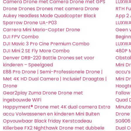
Camera Drone met Camera Drone met GPS
LUXWAL
Drone Drones Drones met camera Drone
RTH Fu
Aukey Headless Mode Quadcopter Black
App 2
Sparrow Drone UA-P03
LUXWA
Carrera Mini Mario-Copter Drone
Geen v
DJI FPV Combo
Beginn
DJI Mavic 3 Pro Cine Premium Combo
LUXWA
DJI Mini 2 SE Fly More Combo
480P M
Denver DRB-220 Battle Drones set voor
Obstak
kinderen – Speelgoed
Mini D
E88 Pro Drone | Semi-Professionele Drone |
accu’s
Met 4K HD Dual Camera | Inclusief Draagtas |
Mini D
Drone
Hoogte
Gear2play Zuma Drone Drone met
Fallow
ingebouwde WiFi
Quad D
Happyment® Drone met 4K dual camera Extra
Minute
accu Volwassenen en kinderen Mini Buiten
Drone
Opvouwbaar Black friday Kerstcadeau
SG906 
Killerbee FX2 Nighthawk Drone met dubbele
Dual C