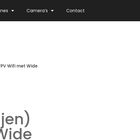
ones
Camera’s
Contact
FPV Wifi met Wide
ijen)
Wide