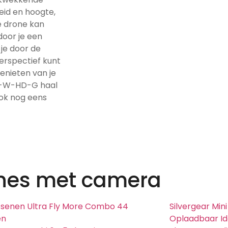
heid en hoogte,
ze drone kan
oor je een
 je door de
erspectief kunt
genieten van je
9H-W-HD-G haal
ook nog eens
nes met camera
senen Ultra Fly More Combo 44
Silvergear Min
en
Oplaadbaar Id