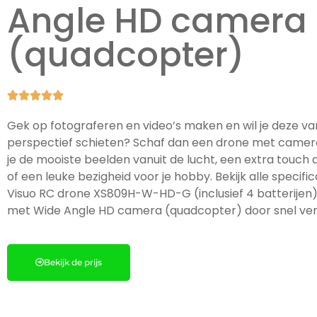
Angle HD camera
(quadcopter)





Gek op fotograferen en video’s maken en wil je deze va
perspectief schieten? Schaf dan een drone met camer
je de mooiste beelden vanuit de lucht, een extra touch a
of een leuke bezigheid voor je hobby. Bekijk alle specifi
Visuo RC drone XS809H-W-HD-G (inclusief 4 batterijen)
met Wide Angle HD camera (quadcopter) door snel verd
Bekijk de prijs