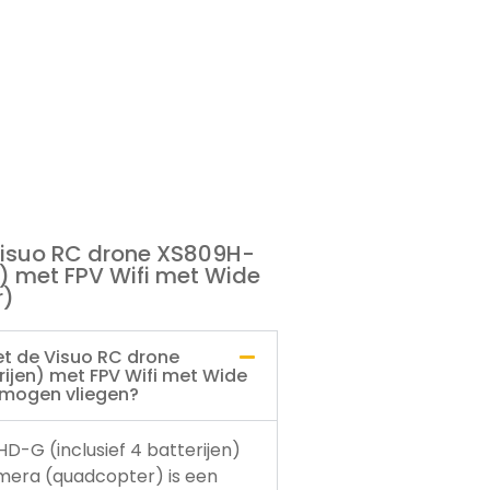
Visuo RC drone XS809H-
n) met FPV Wifi met Wide
r)
et de Visuo RC drone
ijen) met FPV Wifi met Wide
 mogen vliegen?
-G (inclusief 4 batterijen)
mera (quadcopter) is een