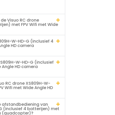
t de Visuo RC drone
ijen) met FPV Wifi met Wide
S809H-W-HD-G (inclusief 4
 Angle HD camera
 XS809H-W-HD-G (inclusief
de Angle HD camera
isuo RC drone XS809H-W-
FPV Wifi met Wide Angle HD
e afstandbediening van
inclusief 4 batterijen) met
a (quadcopter)?