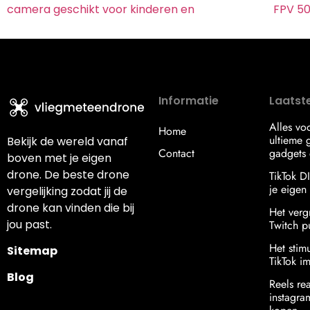
camera geschikt voor kinderen en
FPV 50
Informatie
Laatste
Alles vo
Home
ultieme g
Bekijk de wereld vanaf
Contact
gadgets 
boven met je eigen
drone. De beste drone
TikTok D
je eigen s
vergelijking zodat jij de
drone kan vinden die bij
Het verg
jou past.
Twitch p
Het stim
Sitemap
TikTok i
Blog
Reels re
instagr