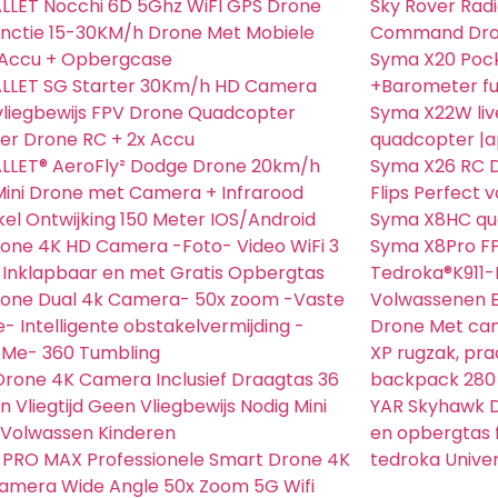
LET Nocchi 6D 5Ghz WiFI GPS Drone
Sky Rover Rad
nctie 15-30KM/h Drone Met Mobiele
Command Dron
 Accu + Opbergcase
Syma X20 Poc
LLET SG Starter 30Km/h HD Camera
+Barometer fu
liegbewijs FPV Drone Quadcopter
Syma X22W liv
er Drone RC + 2x Accu
quadcopter |a
LLET® AeroFly² Dodge Drone 20km/h
Syma X26 RC D
ini Drone met Camera + Infrarood
Flips Perfect 
el Ontwijking 150 Meter IOS/Android
Syma X8HC qu
rone 4K HD Camera -Foto- Video WiFi 3
Syma X8Pro F
 Inklapbaar en met Gratis Opbergtas
Tedroka®K911
rone Dual 4k Camera- 50x zoom -Vaste
Volwassenen E
- Intelligente obstakelvermijding -
Drone Met cam
 Me- 360 Tumbling
XP rugzak, pra
rone 4K Camera Inclusief Draagtas 36
backpack 280
n Vliegtijd Geen Vliegbewijs Nodig Mini
YAR Skyhawk 
 Volwassen Kinderen
en opbergtas 
PRO MAX Professionele Smart Drone 4K
tedroka Unive
amera Wide Angle 50x Zoom 5G Wifi