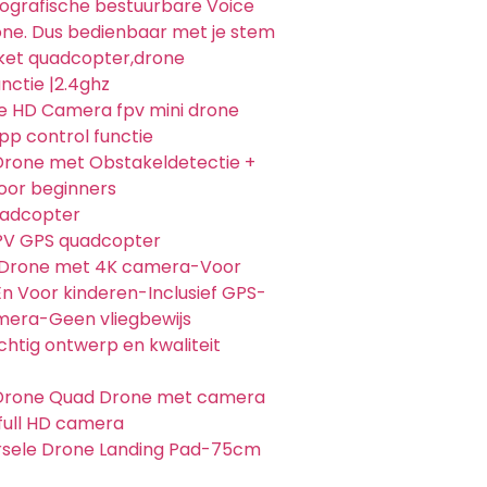
iografische bestuurbare Voice
e. Dus bedienbaar met je stem
ket quadcopter,drone
nctie |2.4ghz
e HD Camera fpv mini drone
pp control functie
rone met Obstakeldetectie +
voor beginners
adcopter
PV GPS quadcopter
-Drone met 4K camera-Voor
n Voor kinderen-Inclusief GPS-
era-Geen vliegbewijs
chtig ontwerp en kwaliteit
Drone Quad Drone met camera
full HD camera
rsele Drone Landing Pad-75cm