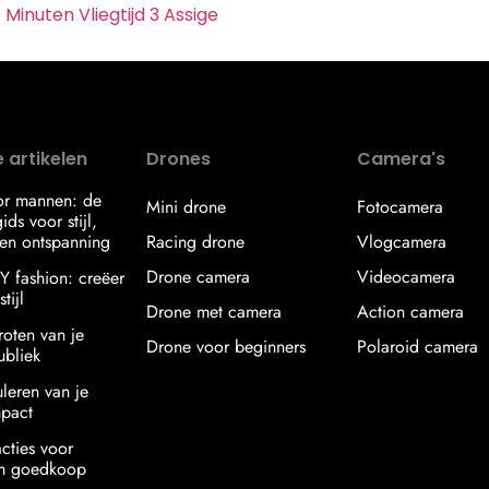
 Minuten Vliegtijd 3 Assige
 artikelen
Drones
Camera's
or mannen: de
Mini drone
Fotocamera
ids voor stijl,
en ontspanning
Racing drone
Vlogcamera
Drone camera
Videocamera
IY fashion: creëer
tijl
Drone met camera
Action camera
roten van je
Drone voor beginners
Polaroid camera
ubliek
uleren van je
mpact
acties voor
am goedkoop