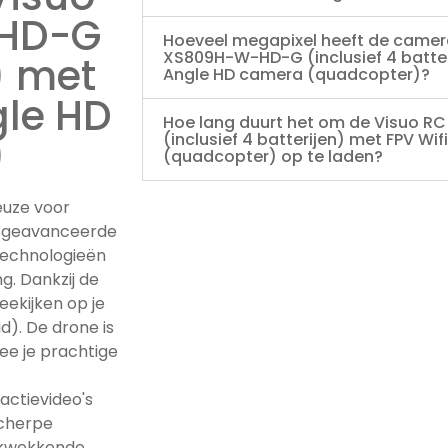
-HD-G
Hoeveel megapixel heeft de camer
XS809H-W-HD-G (inclusief 4 batter
n) met
Angle HD camera (quadcopter)?
gle HD
Hoe lang duurt het om de Visuo 
(inclusief 4 batterijen) met FPV W
)
(quadcopter) op te laden?
euze voor
t geavanceerde
 technologieën
. Dankzij de
eekijken op je
d). De drone is
ee je prachtige
ctievideo's
scherpe
ukwekkende