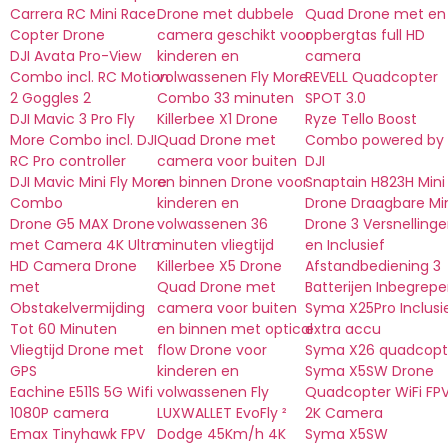
Carrera RC Mini Race
Drone met dubbele
Quad Drone met en
Copter Drone
camera geschikt voor
opbergtas full HD
DJI Avata Pro-View
kinderen en
camera
Combo incl. RC Motion
volwassenen Fly More
REVELL Quadcopter
2 Goggles 2
Combo 33 minuten
SPOT 3.0
DJI Mavic 3 Pro Fly
Killerbee X1 Drone
Ryze Tello Boost
More Combo incl. DJI
Quad Drone met
Combo powered by
RC Pro controller
camera voor buiten
DJI
DJI Mavic Mini Fly More
en binnen Drone voor
Snaptain H823H Mini
Combo
kinderen en
Drone Draagbare Mi
Drone G5 MAX Drone
volwassenen 36
Drone 3 Versnelling
met Camera 4K Ultra
minuten vliegtijd
en Inclusief
HD Camera Drone
Killerbee X5 Drone
Afstandbediening 3
met
Quad Drone met
Batterijen Inbegrep
Obstakelvermijding
camera voor buiten
Syma X25Pro Inclusi
Tot 60 Minuten
en binnen met optical
extra accu
Vliegtijd Drone met
flow Drone voor
Syma X26 quadcopt
GPS
kinderen en
Syma X5SW Drone
Eachine E511S 5G Wifi
volwassenen Fly
Quadcopter WiFi FP
1080P camera
LUXWALLET EvoFly ²
2K Camera
Emax Tinyhawk FPV
Dodge 45Km/h 4K
Syma X5SW