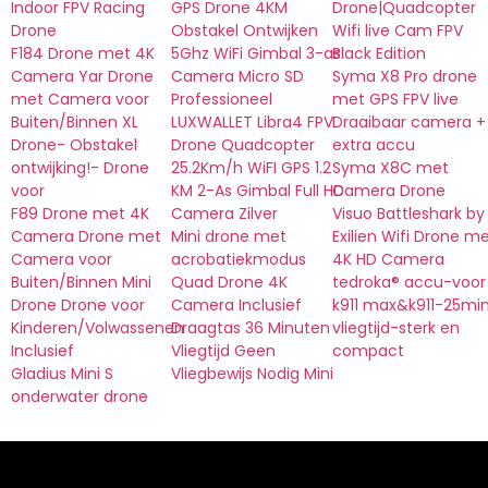
Indoor FPV Racing
GPS Drone 4KM
Drone|Quadcopter
Drone
Obstakel Ontwijken
Wifi live Cam FPV
F184 Drone met 4K
5Ghz WiFi Gimbal 3-as
Black Edition
Camera Yar Drone
Camera Micro SD
Syma X8 Pro drone
met Camera voor
Professioneel
met GPS FPV live
Buiten/Binnen XL
LUXWALLET Libra4 FPV
Draaibaar camera +
Drone- Obstakel
Drone Quadcopter
extra accu
ontwijking!- Drone
25.2Km/h WiFI GPS 1.2
Syma X8C met
voor
KM 2-As Gimbal Full HD
Camera Drone
F89 Drone met 4K
Camera Zilver
Visuo Battleshark by
Camera Drone met
Mini drone met
Exilien Wifi Drone m
Camera voor
acrobatiekmodus
4K HD Camera
Buiten/Binnen Mini
Quad Drone 4K
tedroka® accu-voor
Drone Drone voor
Camera Inclusief
k911 max&k911-25mi
Kinderen/Volwassenen
Draagtas 36 Minuten
vliegtijd-sterk en
Inclusief
Vliegtijd Geen
compact
Gladius Mini S
Vliegbewijs Nodig Mini
onderwater drone