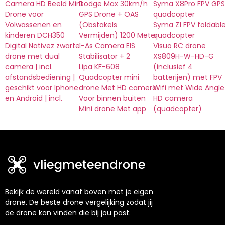
Camera HD Beeld Mini
Dodge Max 30km/h
Syma X8Pro FPV GPS
Drone voor
GPS Drone + OAS
quadcopter
Volwassenen en
(Obstakels
Syma Z1 FPV foldabl
kinderen DCH350
Vermijden) 1200 Meter
quadcopter
Digital Nativez zwarte
1-As Camera EIS
Visuo RC drone
drone met dual
Stabilisator + 2
XS809H-W-HD-G
camera | incl.
Lipa KF-608
(inclusief 4
afstandsbediening |
Quadcopter mini
batterijen) met FPV
geschikt voor Iphone
drone Met HD camera
Wifi met Wide Angle
en Android | incl.
Voor binnen buiten
HD camera
Mini drone Met app
(quadcopter)
Bekijk de wereld vanaf boven met je eigen
drone. De beste drone vergelijking zodat jij
de drone kan vinden die bij jou past.