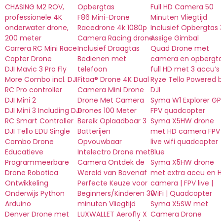
CHASING M2 ROV,
Opbergtas
Full HD Camera 50
professionele 4K
F86 Mini-Drone
Minuten Vliegtijd
onderwater drone,
Racedrone 4k 1080p
Inclusief Opbergtas 
200 meter
Camera Racing drone
Assige Gimbal
Carrera RC Mini Race
Inclusief Draagtas
Quad Drone met
Copter Drone
Bedienen met
camera en opbergt
DJI Mavic 3 Pro Fly
telefoon
full HD met 3 accu’s
More Combo incl. DJI
Fitaa® Drone 4K Dual
Ryze Tello Powered 
RC Pro controller
Camera Mini Drone
DJI
DJI Mini 2
Drone Met Camera
Syma W1 Explorer G
DJI Mini 3 Including DJI
Drones 100 Meter
FPV quadcopter
RC Smart Controller
Bereik Oplaadbaar 3
Syma X5HW drone
DJI Tello EDU Single
Batterijen
met HD camera FPV
Combo Drone
Opvouwbaar
live wifi quadcopter
Educatieve
Intelectro Drone met
Blue
Programmeerbare
Camera Ontdek de
Syma X5HW drone
Drone Robotica
Wereld van Bovenaf
met extra accu en 
Ontwikkeling
Perfecte Keuze voor
camera | FPV live |
Onderwijs Python
Beginners/Kinderen 30
WiFi | Quadcopter
Arduino
minuten Vliegtijd
Syma X5SW met
Denver Drone met
LUXWALLET Aerofly X
Camera Drone