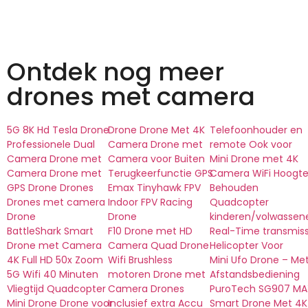
Ontdek nog meer
drones met camera
5G 8K Hd Tesla Drone
Drone Drone Met 4K
Telefoonhouder en
Professionele Dual
Camera Drone met
remote Ook voor
Camera Drone met
Camera voor Buiten
Mini Drone met 4K
Camera Drone met
Terugkeerfunctie GPS
Camera WiFi Hoogt
GPS Drone Drones
Emax Tinyhawk FPV
Behouden
Drones met camera
Indoor FPV Racing
Quadcopter
Drone
Drone
kinderen/volwassen
BattleShark Smart
F10 Drone met HD
Real-Time transmiss
Drone met Camera
Camera Quad Drone
Helicopter Voor
4K Full HD 50x Zoom
Wifi Brushless
Mini Ufo Drone – Me
5G Wifi 40 Minuten
motoren Drone met
Afstandsbediening
Vliegtijd Quadcopter
Camera Drones
PuroTech SG907 MA
Mini Drone Drone voor
Inclusief extra Accu
Smart Drone Met 4K