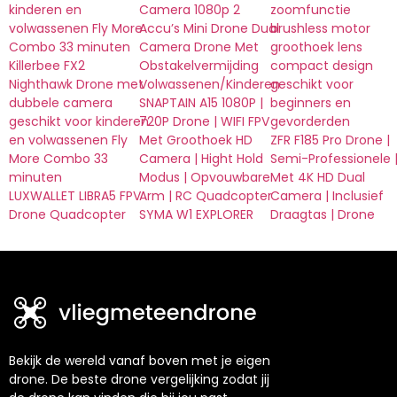
kinderen en
Camera 1080p 2
zoomfunctie
volwassenen Fly More
Accu’s Mini Drone Dual
brushless motor
Combo 33 minuten
Camera Drone Met
groothoek lens
Killerbee FX2
Obstakelvermijding
compact design
Nighthawk Drone met
Volwassenen/Kinderen
geschikt voor
dubbele camera
SNAPTAIN A15 1080P |
beginners en
geschikt voor kinderen
720P Drone | WIFI FPV
gevorderden
en volwassenen Fly
Met Groothoek HD
ZFR F185 Pro Drone |
More Combo 33
Camera | Hight Hold
Semi-Professionele 
minuten
Modus | Opvouwbare
Met 4K HD Dual
LUXWALLET LIBRA5 FPV
Arm | RC Quadcopter
Camera | Inclusief
Drone Quadcopter
SYMA W1 EXPLORER
Draagtas | Drone
Bekijk de wereld vanaf boven met je eigen
drone. De beste drone vergelijking zodat jij