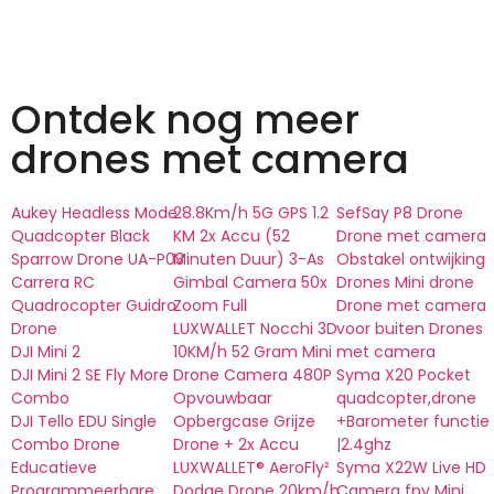
Ontdek nog meer
drones met camera
Aukey Headless Mode
28.8Km/h 5G GPS 1.2
SefSay P8 Drone
Quadcopter Black
KM 2x Accu (52
Drone met camera
Sparrow Drone UA-P03
Minuten Duur) 3-As
Obstakel ontwijking
Carrera RC
Gimbal Camera 50x
Drones Mini drone
Quadrocopter Guidro
Zoom Full
Drone met camera
Drone
LUXWALLET Nocchi 3D
voor buiten Drones
DJI Mini 2
10KM/h 52 Gram Mini
met camera
DJI Mini 2 SE Fly More
Drone Camera 480P
Syma X20 Pocket
Combo
Opvouwbaar
quadcopter,drone
DJI Tello EDU Single
Opbergcase Grijze
+Barometer functie
Combo Drone
Drone + 2x Accu
|2.4ghz
Educatieve
LUXWALLET® AeroFly²
Syma X22W Live HD
Programmeerbare
Dodge Drone 20km/h
Camera fpv Mini