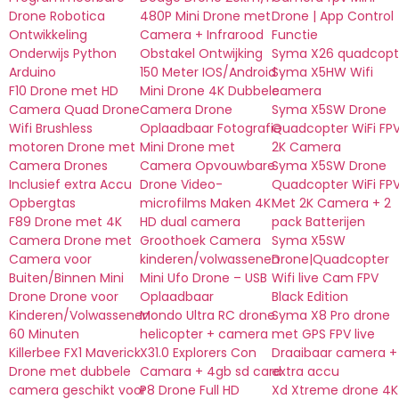
Drone Robotica
480P Mini Drone met
Drone | App Control
Ontwikkeling
Camera + Infrarood
Functie
Onderwijs Python
Obstakel Ontwijking
Syma X26 quadcopt
Arduino
150 Meter IOS/Android
Syma X5HW Wifi
F10 Drone met HD
Mini Drone 4K Dubbele
camera
Camera Quad Drone
Camera Drone
Syma X5SW Drone
Wifi Brushless
Oplaadbaar Fotografie
Quadcopter WiFi FP
motoren Drone met
Mini Drone met
2K Camera
Camera Drones
Camera Opvouwbare
Syma X5SW Drone
Inclusief extra Accu
Drone Video-
Quadcopter WiFi FP
Opbergtas
microfilms Maken 4K
Met 2K Camera + 2
F89 Drone met 4K
HD dual camera
pack Batterijen
Camera Drone met
Groothoek Camera
Syma X5SW
Camera voor
kinderen/volwassenen
Drone|Quadcopter
Buiten/Binnen Mini
Mini Ufo Drone – USB
Wifi live Cam FPV
Drone Drone voor
Oplaadbaar
Black Edition
Kinderen/Volwassenen
Mondo Ultra RC drone
Syma X8 Pro drone
60 Minuten
helicopter + camera
met GPS FPV live
Killerbee FX1 Maverick
X31.0 Explorers Con
Draaibaar camera +
Drone met dubbele
Camara + 4gb sd card
extra accu
camera geschikt voor
P8 Drone Full HD
Xd Xtreme drone 4K