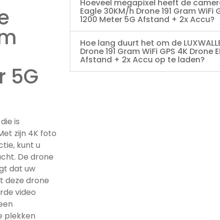
Hoeveel megapixel heeft de camer
e
Eagle 30KM/h Drone 191 Gram WiFi G
1200 Meter 5G Afstand + 2x Accu?
am
Hoe lang duurt het om de LUXWALL
Drone 191 Gram WiFi GPS 4K Drone EI
Afstand + 2x Accu op te laden?
r 5G
die is
et zijn 4K foto
tie, kunt u
ucht. De drone
gt dat uw
at deze drone
erde video
 een
e plekken