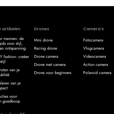
 artikelen
Drones
Camera's
or mannen: de
Mini drone
Fotocamera
ids voor stijl,
en ontspanning
Racing drone
Vlogcamera
Drone camera
Videocamera
IY fashion: creëer
tijl
Drone met camera
Action camera
roten van je
Drone voor beginners
Polaroid camera
ubliek
uleren van je
mpact
acties voor
am goedkoop