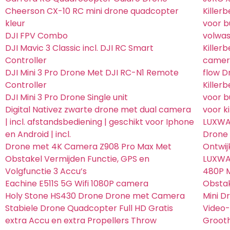
Cheerson CX-10 RC mini drone quadcopter
Killer
kleur
voor b
DJI FPV Combo
volwa
DJI Mavic 3 Classic incl. DJI RC Smart
Killer
Controller
camera
DJI Mini 3 Pro Drone Met DJI RC-N1 Remote
flow D
Controller
Killer
DJI Mini 3 Pro Drone Single unit
voor b
Digital Nativez zwarte drone met dual camera
voor k
| incl. afstandsbediening | geschikt voor Iphone
LUXWA
en Android | incl.
Drone 
Drone met 4K Camera Z908 Pro Max Met
Ontwij
Obstakel Vermijden Functie, GPS en
LUXWA
Volgfunctie 3 Accu’s
480P M
Eachine E511S 5G Wifi 1080P camera
Obstak
Holy Stone HS430 Drone Drone met Camera
Mini 
Stabiele Drone Quadcopter Full HD Gratis
Video-
extra Accu en extra Propellers Throw
Groot