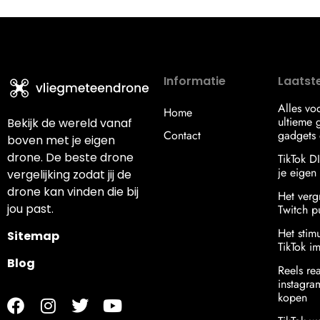
Informatie
Laatste
Alles vo
Home
ultieme g
Bekijk de wereld vanaf
Contact
gadgets 
boven met je eigen
drone. De beste drone
TikTok D
je eigen s
vergelijking zodat jij de
drone kan vinden die bij
Het verg
jou past.
Twitch p
Het stim
Sitemap
TikTok i
Blog
Reels re
instagr
kopen