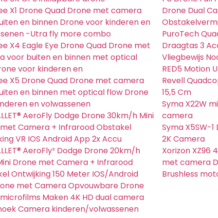
bee X1 Drone Quad Drone met camera
Drone Dual C
uiten en binnen Drone voor kinderen en
Obstakelvermi
ssenen -Utra fly more combo
PuroTech Quad
bee X4 Eagle Eye Drone Quad Drone met
Draagtas 3 Acc
 voor buiten en binnen met optical
Vliegbewijs No
rone voor kinderen en
RED5 Motion 
bee X5 Drone Quad Drone met camera
Revell Quadcop
uiten en binnen met optical flow Drone
15,5 Cm
inderen en volwassenen
Syma X22W min
LLET® AeroFly Dodge Drone 30km/h Mini
camera
met Camera + Infrarood Obstakel
Syma X5SW-1 
king VR IOS Android App 2x Accu
2K Camera
LLET® AeroFly² Dodge Drone 20km/h
Xorizon XZ96 
ini Drone met Camera + Infrarood
met camera D
el Ontwijking 150 Meter IOS/Android
Brushless moto
Drone met Camera Opvouwbare Drone
microfilms Maken 4K HD dual camera
hoek Camera kinderen/volwassenen