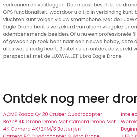
verkennen en vastleggen. Daarnaast beschikt de drone
GPS functionaliteit, waardoor u altijd in verbinding kunt 
vluchten kunt volgen via uw smartphone. Met de LUXWA
Eagle Drone bent u verzekerd van ultiem vliegplezier en
adembenemende beelden. Of u nu een professionele f
of gewoon op zoek bent naar een nieuwe hobby, deze d
alles wat u nodig heeft. Bestel nu en ontdek de wereld 
perspectief met de LUXWALLET Libra Eagle Drone.
Ontdek nog meer dro
ACME Zoopa Q420 Cruiser Quadrocopter
Intel
Boze® 4K Drone Drone Met Camera Drone Met
Wereld
4K Camera 4K/2KM/3 Batterijen
Beginn
Carrera RC Quadrocopter Guidro Drone
JJRC X