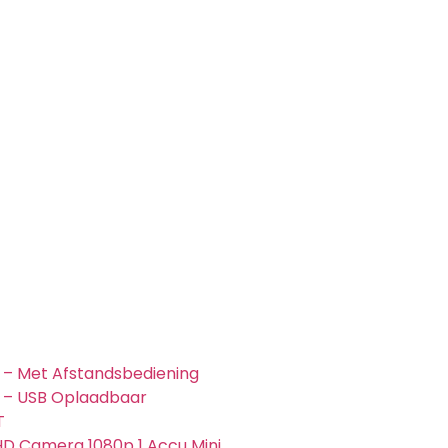
e – Met Afstandsbediening
e – USB Oplaadbaar
T
HD Camera 1080p 1 Accu Mini