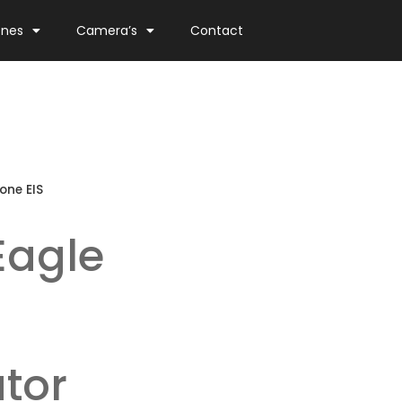
ones
Camera’s
Contact
one EIS
Eagle
ator