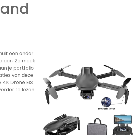
tand
nuit een ander
a aan. Zo maak
an je portfolio
caties van deze
 4K Drone EIS
erder te lezen.