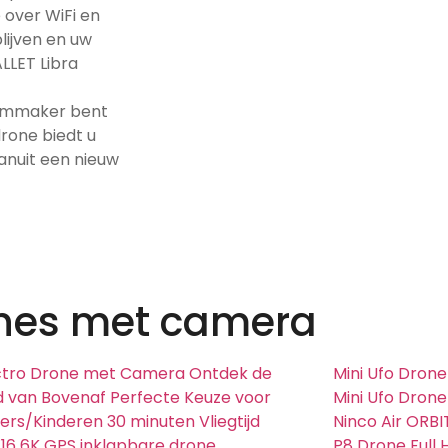
 over WiFi en
blijven en uw
LLET Libra
ilmmaker bent
rone biedt u
vanuit een nieuw
nes met camera
ectro Drone met Camera Ontdek de
Mini Ufo Dron
 van Bovenaf Perfecte Keuze voor
Mini Ufo Dron
ers/Kinderen 30 minuten Vliegtijd
Ninco Air ORBI
16 6K GPS inklapbare drone
P8 Drone Full 