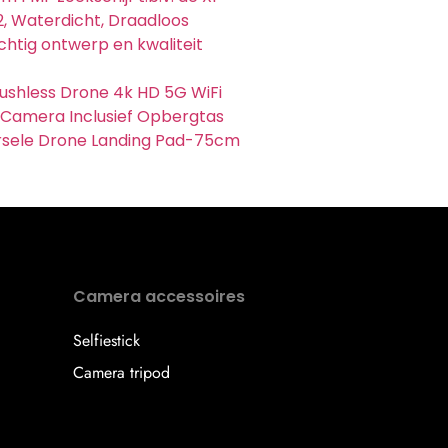
2, Waterdicht, Draadloos
chtig ontwerp en kwaliteit
ushless Drone 4k HD 5G WiFi
Camera Inclusief Opbergtas
rsele Drone Landing Pad-75cm
Camera accessoires
Selfiestick
Camera tripod