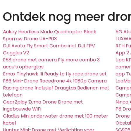
Ontdek nog meer dro
Aukey Headless Mode Quadcopter Black
5G Afs
Sparrow Drone UA-P03
LUXWAL
DJI Avata Fly Smart Combo incl. DJI FPV
RTH Fu
Goggles V2
App 2
E58 drone met camera Fly more combo 3
Lipa K
accu’s opbergtas
camera
Emax Tinyhawk III Ready to fly race drone set
app T
F86 Mini-Drone Racedrone 4k 1080p Camera
LooMa
Racing drone Inclusief Draagtas Bedienen met
Camer
telefoon
Camera
Gear2play Zuma Drone Drone met
Ninco 
ingebouwde WiFi
P8 Dro
Gladius Mini onderwater drone met 100 meter
Drone
kabel
Obstak
Huntex Mini-Drone met Verlichting voor
SG906 