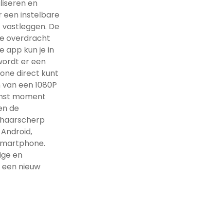
aliseren en
r een instelbare
 vastleggen. De
re overdracht
 app kun je in
wordt er een
rone direct kunt
en van een 1080P
enst moment
en de
l haarscherp
 Android,
 smartphone.
ige en
t een nieuw