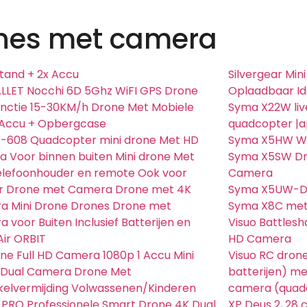
nes met camera
tand + 2x Accu
Silvergear Min
LET Nocchi 6D 5Ghz WiFI GPS Drone
Oplaadbaar Id
nctie 15-30KM/h Drone Met Mobiele
Syma X22W liv
 Accu + Opbergcase
quadcopter |a
F-608 Quadcopter mini drone Met HD
Syma X5HW Wi
 Voor binnen buiten Mini drone Met
Syma X5SW Dr
elefoonhouder en remote Ook voor
Camera
r Drone met Camera Drone met 4K
Syma X5UW-D 
a Mini Drone Drones Drone met
Syma X8C met
 voor Buiten Inclusief Batterijen en
Visuo Battlesh
Air ORBIT
HD Camera
ne Full HD Camera 1080p 1 Accu Mini
Visuo RC dron
 Dual Camera Drone Met
batterijen) me
elvermijding Volwassenen/Kinderen
camera (quad
PRO Professionele Smart Drone 4K Dual
XP Deus 2, 28 c