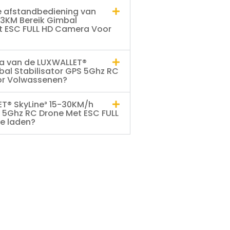
e afstandbediening van
 3KM Bereik Gimbal
et ESC FULL HD Camera Voor
a van de LUXWALLET®
bal Stabilisator GPS 5Ghz RC
or Volwassenen?
ET® SkyLine³ 15-30KM/h
S 5Ghz RC Drone Met ESC FULL
e laden?