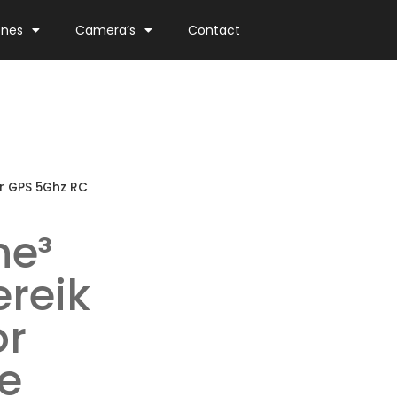
ones
Camera’s
Contact
or GPS 5Ghz RC
ne³
reik
or
e