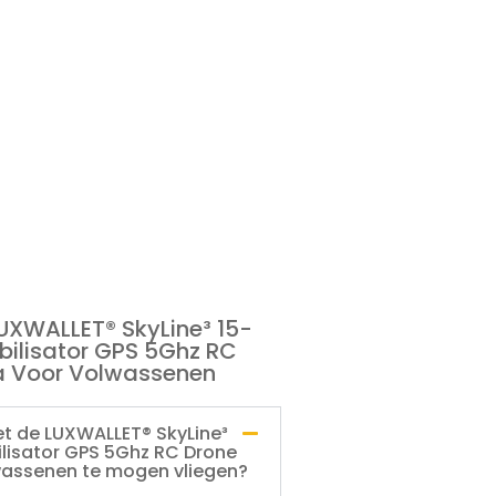
UXWALLET® SkyLine³ 15-
bilisator GPS 5Ghz RC
a Voor Volwassenen
et de LUXWALLET® SkyLine³
lisator GPS 5Ghz RC Drone
wassenen te mogen vliegen?