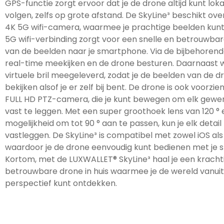
GPS-functie zorgt ervoor dat je de drone altijd kunt lok
volgen, zelfs op grote afstand. De SkyLine³ beschikt ove
4K 5G wifi-camera, waarmee je prachtige beelden kunt
5G wifi-verbinding zorgt voor een snelle en betrouwba
van de beelden naar je smartphone. Via de bijbehorende
real-time meekijken en de drone besturen. Daarnaast 
virtuele bril meegeleverd, zodat je de beelden van de d
bekijken alsof je er zelf bij bent. De drone is ook voorzi
FULL HD PTZ-camera, die je kunt bewegen om elk gew
vast te leggen. Met een super groothoek lens van 120 ° 
mogelijkheid om tot 90 ° aan te passen, kun je elk detai
vastleggen. De SkyLine³ is compatibel met zowel iOS als
waardoor je de drone eenvoudig kunt bedienen met je
Kortom, met de LUXWALLET® SkyLine³ haal je een kracht
betrouwbare drone in huis waarmee je de wereld vanui
perspectief kunt ontdekken.