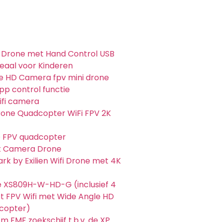
i Drone met Hand Control USB
eaal voor Kinderen
e HD Camera fpv mini drone
pp control functie
fi camera
one Quadcopter WiFi FPV 2K
FPV quadcopter
 Camera Drone
ark by Exilien Wifi Drone met 4K
e XS809H-W-HD-G (inclusief 4
t FPV Wifi met Wide Angle HD
copter)
m FMF zoekschijf t.b.v. de XP