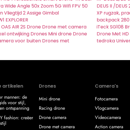
 Wide Angle 50x Zoom 5G Wifi FPV 50
DEUS II /DEUS 
n Vliegtijd 2 Assige Gimbal
XP rugzak, pra
W1 EXPLORER
backpack 280
 OAS AIR 2S Drone Drone met camera
iTeck SG108 Br
el ontwijking Drones Mini drone Drone
Drone Met HD 
amera voor buiten Drones met
tedroka Unive
 artikelen
Drones
Camera's
or mannen: de
Mini drone
Fotocamera
ids voor stijl,
en ontspanning
Racing drone
Vlogcamera
Drone camera
Videocamera
IY fashion: creëer
tijl
Drone met camera
Action camera