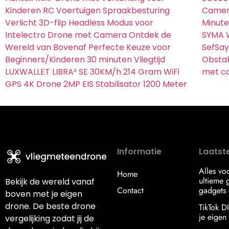
Kinderen RC Voertuigen Spraakbesturing
Camera
Verlicht 3D-flip Headless Modus voor
Minute
Intelectro Drone met Camera Ontdek de
SYMA 
Wereld van Bovenaf Perfecte Keuze voor
SefSay
Beginners/Kinderen 30 minuten Vliegtijd
Obstak
LUXWALLET LIBRA² SE 30KM/h 214 Gram WiFi
met c
GPS 4K Drone 2MP EIS Stabilisator 1200 Meter
Informatie
Laatste
Alles vo
Home
ultieme g
Bekijk de wereld vanaf
Contact
gadgets 
boven met je eigen
drone. De beste drone
TikTok D
je eigen s
vergelijking zodat jij de