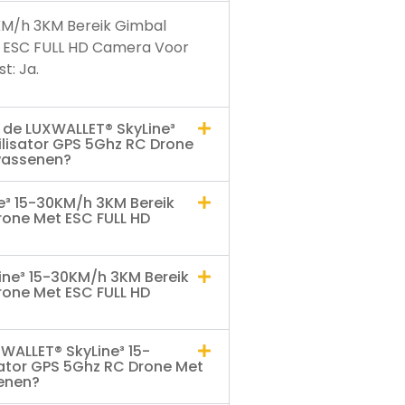
KM/h 3KM Bereik Gimbal
t ESC FULL HD Camera Voor
t: Ja.
t de LUXWALLET® SkyLine³
lisator GPS 5Ghz RC Drone
wassenen?
e³ 15-30KM/h 3KM Bereik
rone Met ESC FULL HD
ine³ 15-30KM/h 3KM Bereik
rone Met ESC FULL HD
XWALLET® SkyLine³ 15-
sator GPS 5Ghz RC Drone Met
enen?