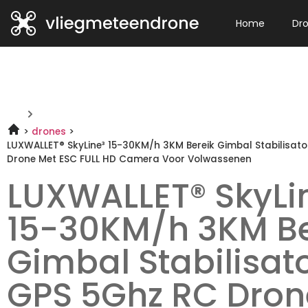
Home
Dr
drones
LUXWALLET® SkyLine³ 15-30KM/h 3KM Bereik Gimbal Stabilisat
Drone Met ESC FULL HD Camera Voor Volwassenen
LUXWALLET® SkyLi
15-30KM/h 3KM Be
Gimbal Stabilisat
GPS 5Ghz RC Dron