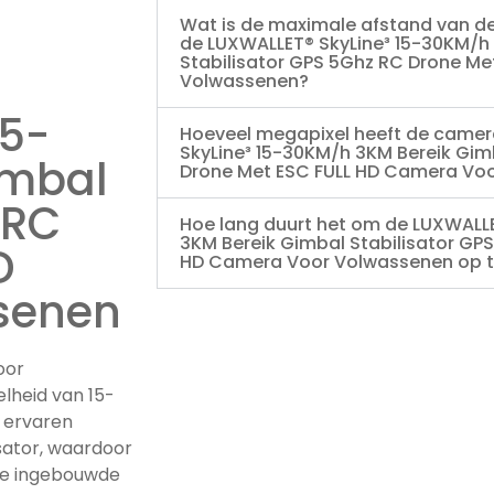
Wat is de maximale afstand van d
de LUXWALLET® SkyLine³ 15-30KM/h
Stabilisator GPS 5Ghz RC Drone M
Volwassenen?
15-
Hoeveel megapixel heeft de camer
SkyLine³ 15-30KM/h 3KM Bereik Gim
imbal
Drone Met ESC FULL HD Camera Vo
 RC
Hoe lang duurt het om de LUXWALL
3KM Bereik Gimbal Stabilisator GP
D
HD Camera Voor Volwassenen op t
senen
oor
lheid van 15-
s ervaren
isator, waardoor
 De ingebouwde