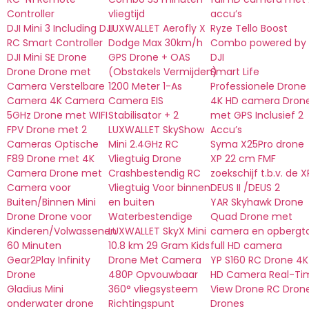
Controller
vliegtijd
accu’s
DJI Mini 3 Including DJI
LUXWALLET Aerofly X
Ryze Tello Boost
RC Smart Controller
Dodge Max 30km/h
Combo powered by
DJI Mini SE Drone
GPS Drone + OAS
DJI
Drone Drone met
(Obstakels Vermijden)
Smart Life
Camera Verstelbare
1200 Meter 1-As
Professionele Drone
Camera 4K Camera
Camera EIS
4K HD camera Dron
5GHz Drone met WIFI
Stabilisator + 2
met GPS Inclusief 2
FPV Drone met 2
LUXWALLET SkyShow
Accu’s
Cameras Optische
Mini 2.4GHz RC
Syma X25Pro drone
F89 Drone met 4K
Vliegtuig Drone
XP 22 cm FMF
Camera Drone met
Crashbestendig RC
zoekschijf t.b.v. de X
Camera voor
Vliegtuig Voor binnen
DEUS II /DEUS 2
Buiten/Binnen Mini
en buiten
YAR Skyhawk Drone
Drone Drone voor
Waterbestendige
Quad Drone met
Kinderen/Volwassenen
LUXWALLET SkyX Mini
camera en opbergt
60 Minuten
10.8 km 29 Gram Kids
full HD camera
Gear2Play Infinity
Drone Met Camera
YP S160 RC Drone 4K
Drone
480P Opvouwbaar
HD Camera Real-Ti
Gladius Mini
360° vliegsysteem
View Drone RC Dron
onderwater drone
Richtingspunt
Drones