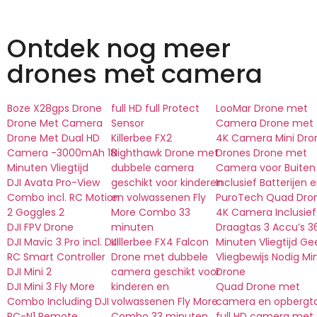
Ontdek nog meer
drones met camera
Boze X28gps Drone
full HD full Protect
LooMar Drone met
Drone Met Camera
Sensor
Camera Drone met
Drone Met Dual HD
Killerbee FX2
4K Camera Mini Dro
Camera -3000mAh 18
Nighthawk Drone met
Drones Drone met
Minuten Vliegtijd
dubbele camera
Camera voor Buiten
DJI Avata Pro-View
geschikt voor kinderen
Inclusief Batterijen 
Combo incl. RC Motion
en volwassenen Fly
PuroTech Quad Dro
2 Goggles 2
More Combo 33
4K Camera Inclusief
DJI FPV Drone
minuten
Draagtas 3 Accu’s 3
DJI Mavic 3 Pro incl. DJI
Killerbee FX4 Falcon
Minuten Vliegtijd Ge
RC Smart Controller
Drone met dubbele
Vliegbewijs Nodig Min
DJI Mini 2
camera geschikt voor
Drone
DJI Mini 3 Fly More
kinderen en
Quad Drone met
Combo Including DJI
volwassenen Fly More
camera en opbergt
RC-N1 Remote
Combo 33 minuten
full HD camera met 