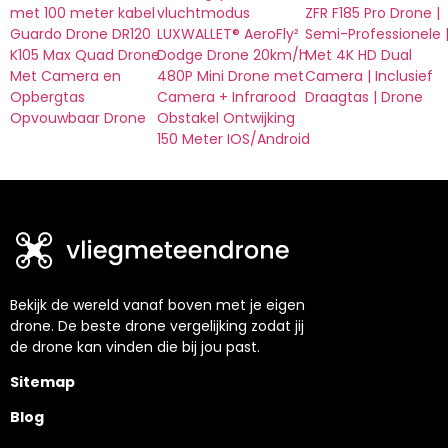
met 100 meter kabel
vluchtmodus
ZFR F185 Pro Drone |
Guardo Drone DR120
LUXWALLET® AeroFly²
Semi-Professionele 
K105 Max Quad Drone
Dodge Drone 20km/h
Met 4K HD Dual
Met Camera en
480P Mini Drone met
Camera | Inclusief
Opbergtas
Camera + Infrarood
Draagtas | Drone
Opvouwbaar Drone
Obstakel Ontwijking
150 Meter IOS/Android
Bekijk de wereld vanaf boven met je eigen
drone. De beste drone vergelijking zodat jij
de drone kan vinden die bij jou past.
Sitemap
Blog