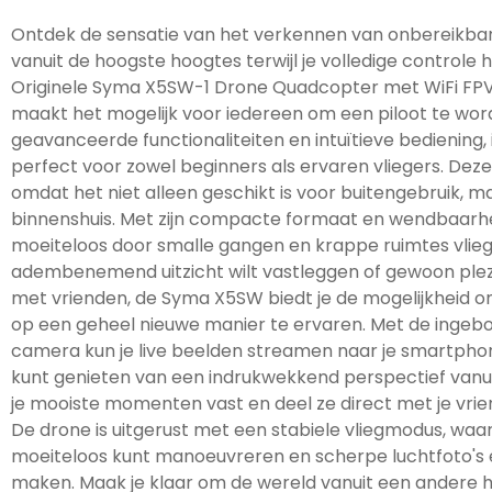
Ontdek de sensatie van het verkennen van onbereikba
vanuit de hoogste hoogtes terwijl je volledige controle
Originele Syma X5SW-1 Drone Quadcopter met WiFi F
maakt het mogelijk voor iedereen om een piloot te word
geavanceerde functionaliteiten en intuïtieve bediening,
perfect voor zowel beginners als ervaren vliegers. Deze
omdat het niet alleen geschikt is voor buitengebruik, m
binnenshuis. Met zijn compacte formaat en wendbaarhe
moeiteloos door smalle gangen en krappe ruimtes vliege
adembenemend uitzicht wilt vastleggen of gewoon plez
met vrienden, de Syma X5SW biedt je de mogelijkheid o
op een geheel nieuwe manier te ervaren. Met de ingeb
camera kun je live beelden streamen naar je smartphon
kunt genieten van een indrukwekkend perspectief vanuit
je mooiste momenten vast en deel ze direct met je vrien
De drone is uitgerust met een stabiele vliegmodus, waa
moeiteloos kunt manoeuvreren en scherpe luchtfoto's e
maken. Maak je klaar om de wereld vanuit een andere 