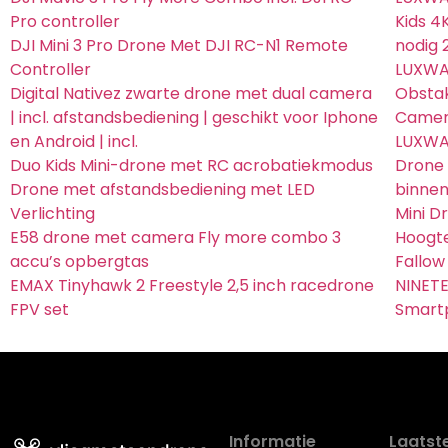
Pro controller
Kids 4
DJI Mini 3 Pro Drone Met DJI RC-N1 Remote
nodig 
Controller
LUXWAL
Digital Nativez zwarte drone met dual camera
Obstak
| incl. afstandsbediening | geschikt voor Iphone
Camer
en Android | incl.
LUXWAL
Duo Kids Mini-drone met RC acrobatiekmodus
Drone 
Drone met afstandsbediening met LED
binnen
Verlichting
Mini D
E58 drone met camera Fly more combo 3
Hoogte
accu’s opbergtas
Fallow
EMAX Tinyhawk 2 Freestyle 2,5 inch racedrone
NINETE
FPV set
Smart
Informatie
Laatste