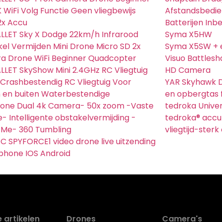
K WiFi Volg Functie Geen vliegbewijs
Afstandsbedien
2x Accu
Batterijen In
LET Sky X Dodge 22km/h Infrarood
Syma X5HW
el Vermijden Mini Drone Micro SD 2x
Syma X5SW + e
a Drone WiFi Beginner Quadcopter
Visuo Battlesh
LET SkyShow Mini 2.4GHz RC Vliegtuig
HD Camera
Crashbestendig RC Vliegtuig Voor
YAR Skyhawk 
 en buiten Waterbestendige
en opbergtas 
rone Dual 4k Camera- 50x zoom -Vaste
tedroka Unive
- Intelligente obstakelvermijding -
tedroka® accu
 Me- 360 Tumbling
vliegtijd-ster
C SPYFORCE1 video drone live uitzending
phone IOS Android
 artikelen
Drones
Camera's