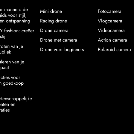
or mannen: de
Mini drone
Fotocamera
ids voor stijl,
en ontspanning
Racing drone
Vlogcamera
Drone camera
Videocamera
IY fashion: creëer
tijl
Drone met camera
Action camera
roten van je
Drone voor beginners
Polaroid camera
ubliek
uleren van je
mpact
acties voor
am goedkoop
etenschappelijke
nten en
aties