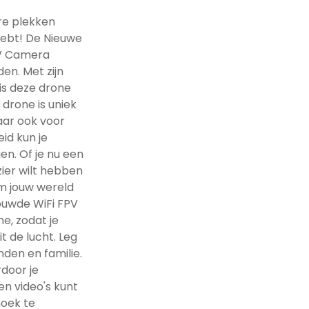
re plekken
 hebt! De Nieuwe
PV Camera
en. Met zijn
 is deze drone
 drone is uniek
aar ook voor
id kun je
n. Of je nu een
ier wilt hebben
m jouw wereld
ouwde WiFi FPV
e, zodat je
 de lucht. Leg
den en familie.
rdoor je
n video's kunt
hoek te