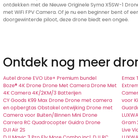
ontdekken met de Nieuwe Originele Syma X5SW-1 Dro
met WiFi FPV Camera. Of je nu een beginner bent of ee
doorgewinterde piloot, deze drone biedt een ongeë.
Ontdek nog meer dro
Autel drone EVO Lite+ Premium bundel
Emax T
Boze® 4K Drone Drone Met Camera Drone Met
Extre
4K Camera 4K/2KM/3 Batterijen
Camera
CY Goods K99 Max Drone Drone met camera
voor K
en opbergtas Obstakel ontwijking Drone met
Guard
Camera voor Buiten/Binnen Mini Drone
LUXWAL
Carrera RC Quadrocopter Guidro Drone
Gram 
DJI Air 2S
Live V
DJI Mavic 3 Pro Fly More Combo incl. DJI RC
LUXWA