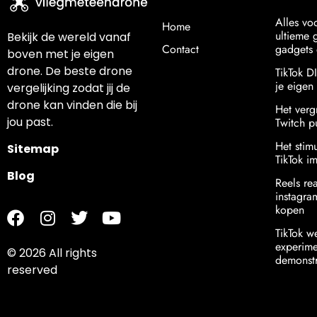
Alles vo
Home
ultieme g
Bekijk de wereld vanaf
Contact
gadgets 
boven met je eigen
drone. De beste drone
TikTok D
je eigen s
vergelijking zodat jij de
drone kan vinden die bij
Het verg
jou past.
Twitch p
Het stim
Sitemap
TikTok i
Blog
Reels re
instagr
kopen
TikTok w
experime
© 2026 All rights
demonstr
reserved