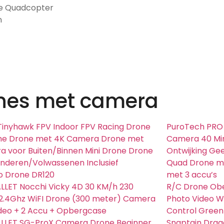
ne Quadcopter
n
nes met camera
inyhawk FPV Indoor FPV Racing Drone
PuroTech PRO 
me Drone met 4K Camera Drone met
Camera 40 Min
 voor Buiten/Binnen Mini Drone Drone
Ontwijking Gee
inderen/Volwassenen Inclusief
Quad Drone me
o Drone DR120
met 3 accu’s
LET Nocchi Vicky 4D 30 KM/h 230
R/C Drone Obe
2.4Ghz WiFI Drone (300 meter) Camera
Photo Video Wi
ideo + 2 Accu + Opbergcase
Control Green
LLET SG-ProX Camera Drone Beginner
Snaptain Draa