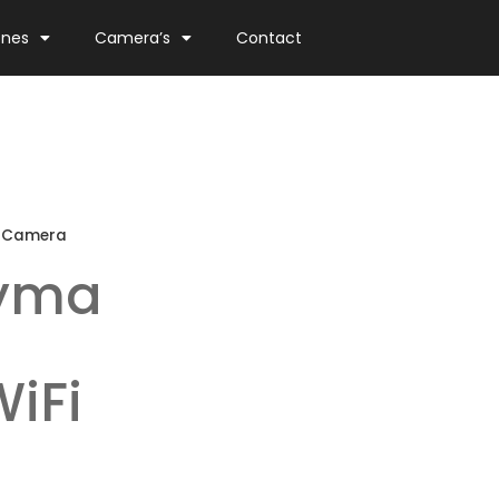
ones
Camera’s
Contact
V Camera
Syma
iFi