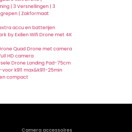
ing | 3 Versnellingen | 3
begrepen | Zakformaat
xtra accu en batterijen
ark by Exilien Wifi Drone met 4K
Drone Quad Drone met camera
full HD camera
rsele Drone Landing Pad-75cm
-voor k911 max&k911-25min
k en compact
Camera accessoires