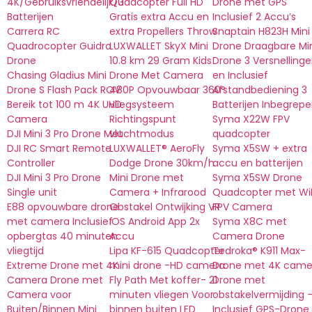
4K/Gebruiksvriendelijk/3
Quadcopter Full HD
Drone met GPS
Batterijen
Gratis extra Accu en
Inclusief 2 Accu’s
Carrera RC
extra Propellers Throw
Snaptain H823H Mini
Quadrocopter Guidro
LUXWALLET SkyX Mini
Drone Draagbare Mi
Drone
10.8 km 29 Gram Kids
Drone 3 Versnelling
Chasing Gladius Mini
Drone Met Camera
en Inclusief
Drone S Flash Pack ROV
480P Opvouwbaar 360°
Afstandbediening 3
Bereik tot 100 m 4K UHD
vliegsysteem
Batterijen Inbegrep
Camera
Richtingspunt
Syma X22W FPV
DJI Mini 3 Pro Drone Met
vluchtmodus
quadcopter
DJI RC Smart Remote
LUXWALLET® AeroFly
Syma X5SW + extra
Controller
Dodge Drone 30km/h
accu en batterijen
DJI Mini 3 Pro Drone
Mini Drone met
Syma X5SW Drone
Single unit
Camera + Infrarood
Quadcopter met WiF
E88 opvouwbare drone
Obstakel Ontwijking VR
FPV Camera
met camera Inclusief
IOS Android App 2x
Syma X8C met
opbergtas 40 minuten
Accu
Camera Drone
vliegtijd
Lipa KF-615 Quadcopter
Tedroka® K911 Max-
Extreme Drone met 4K
mini drone -HD camera
Drone met 4K came
Camera Drone met
Fly Path Met koffer- 21
Drone met
Camera voor
minuten vliegen Voor
obstakelvermijding 
Buiten/Binnen Mini
binnen buiten LED
Inclusief GPS-Drone