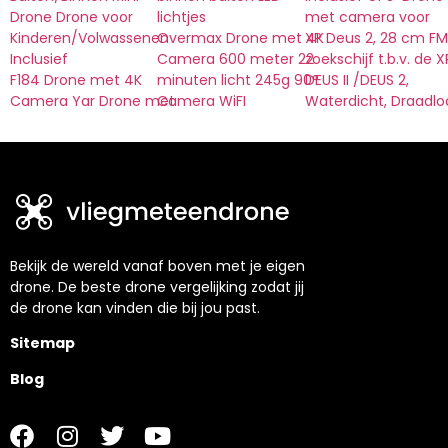
Drone Drone voor
lichtjes
met camera voor
Kinderen/Volwassenen
Overmax Drone met 4K
XP Deus 2, 28 cm FM
Inclusief
Camera 600 meter 22
zoekschijf t.b.v. de X
F184 Drone met 4K
minuten licht 245g 90°
DEUS II /DEUS 2,
Camera Yar Drone met
Camera WiFI
Waterdicht, Draadlo
Bekijk de wereld vanaf boven met je eigen
drone. De beste drone vergelijking zodat jij
de drone kan vinden die bij jou past.
Sitemap
Blog