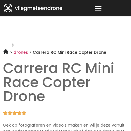
drones
Carrera RC Mini Race Copter Drone
Carrera RC Mini
Race Copter
Drone





Gek op fotograferen en video’s maken en wil je deze vanuit