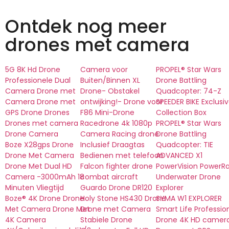
Ontdek nog meer
drones met camera
5G 8K Hd Drone
Camera voor
PROPEL® Star Wars
Professionele Dual
Buiten/Binnen XL
Drone Battling
Camera Drone met
Drone- Obstakel
Quadcopter: 74-Z
Camera Drone met
ontwijking!- Drone voor
SPEEDER BIKE Exclusi
GPS Drone Drones
F86 Mini-Drone
Collection Box
Drones met camera
Racedrone 4k 1080p
PROPEL® Star Wars
Drone Camera
Camera Racing drone
Drone Battling
Boze X28gps Drone
Inclusief Draagtas
Quadcopter: TIE
Drone Met Camera
Bedienen met telefoon
ADVANCED X1
Drone Met Dual HD
Falcon fighter drone
PowerVision PowerR
Camera -3000mAh 18
combat aircraft
Underwater Drone
Minuten Vliegtijd
Guardo Drone DR120
Explorer
Boze® 4K Drone Drone
Holy Stone HS430 Drone
SYMA W1 EXPLORER
Met Camera Drone Met
Drone met Camera
Smart Life Professio
4K Camera
Stabiele Drone
Drone 4K HD camer