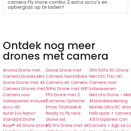
camera Fly more combo 2 extra accu's en
opbergtas op te laden?
Ontdek nog meer
drones met camera
Arvona Drone met
Drone Drone met
GPS 5Ghz RC Drone
Camera Drones Mini
Camera Verstelbare
Met ESC FULL HD
Drone Drone met 4k
Camera 4K Camera
Camera Voor
Camera Drones met
5GHz Drone met WIFI
Volwassenen
Camera voor
FPV Drone met 2
Mini Ufo Drone – Me
Volwassenen Inclusief
Cameras Optische
Afstandsbediening
Accu HD
Emax Tinyhawk III
Mondo Ultra RC dro
Autel Evo Nano+
Ready to fly race
helicopter + camer
Standard Drone
drone set
X31.0 Explorers Con
Boze® 4K Drone Drone
F10 Pro Drone met 4K
Camara + 4gb sd ca