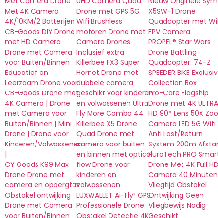
Met Camera Drone
UHD Camera Quad
Nieuw Originele Sy
Met 4K Camera
Drone met GPS 5G
X5SW-1 Drone
4K/10KM/2 Batterijen
Wifi Brushless
Quadcopter met WiF
CB-Goods DIY Drone
motoren Drone met
FPV Camera
met HD Camera
Camera Drones
PROPEL® Star Wars
Drone met Camera
Inclusief extra
Drone Battling
voor Buiten/Binnen
Killerbee FX3 Super
Quadcopter: 74-Z
Educatief en
Hornet Drone met
SPEEDER BIKE Exclusi
Leerzaam Drone voor
dubbele camera
Collection Box
CB-Goods Drone met
geschikt voor kinderen
Pro-Care Flagship
4K Camera | Drone
en volwassenen Ultra
Drone met 4K ULTRA
met Camera voor
Fly More Combo 44
HD 90° Lens 50X Zo
Buiten/Binnen | Mini
Killerbee X5 Drone
Camera LED 5G Wifi
Drone | Drone voor
Quad Drone met
Anti Lost/Return
Kinderen/Volwassenen
camera voor buiten
System 200m Afsta
|
en binnen met optical
PuroTech PRO Smar
CY Goods K99 Max
flow Drone voor
Drone Met 4K Full H
Drone Drone met
kinderen en
Camera 40 Minuten
camera en opbergtas
volwassenen
Vliegtijd Obstakel
Obstakel ontwijking
LUXWALLET Ai-Fly² GPS
Ontwijking Geen
Drone met Camera
Professionele Drone
Vliegbewijs Nodig
voor Buiten/Binnen
Obstakel Detectie 4K
Geschikt