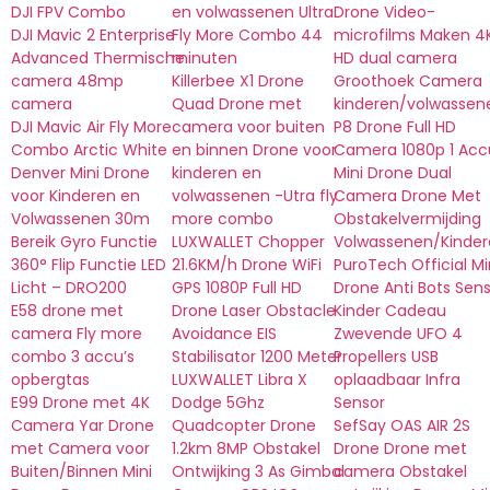
DJI FPV Combo
en volwassenen Ultra
Drone Video-
DJI Mavic 2 Enterprise
Fly More Combo 44
microfilms Maken 4
Advanced Thermische
minuten
HD dual camera
camera 48mp
Killerbee X1 Drone
Groothoek Camera
camera
Quad Drone met
kinderen/volwassen
DJI Mavic Air Fly More
camera voor buiten
P8 Drone Full HD
Combo Arctic White
en binnen Drone voor
Camera 1080p 1 Acc
Denver Mini Drone
kinderen en
Mini Drone Dual
voor Kinderen en
volwassenen -Utra fly
Camera Drone Met
Volwassenen 30m
more combo
Obstakelvermijding
Bereik Gyro Functie
LUXWALLET Chopper
Volwassenen/Kinder
360° Flip Functie LED
21.6KM/h Drone WiFi
PuroTech Official Mi
Licht – DRO200
GPS 1080P Full HD
Drone Anti Bots Sen
E58 drone met
Drone Laser Obstacle
Kinder Cadeau
camera Fly more
Avoidance EIS
Zwevende UFO 4
combo 3 accu’s
Stabilisator 1200 Meter
Propellers USB
opbergtas
LUXWALLET Libra X
oplaadbaar Infra
E99 Drone met 4K
Dodge 5Ghz
Sensor
Camera Yar Drone
Quadcopter Drone
SefSay OAS AIR 2S
met Camera voor
1.2km 8MP Obstakel
Drone Drone met
Buiten/Binnen Mini
Ontwijking 3 As Gimbal
camera Obstakel