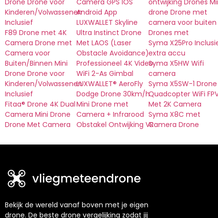
Drone Drone voor
Camera GPS IOS
ontwijking Drones Mi
Kinderen/Volwassenen
Android App
drone Drone met
Inclusief
LUXWALLET Skyline
camera voor buiten
F89 Drone met 4K
Ultra Instinct Drone
Drones met
Camera Drone met
Met LAOS (Laser
Syma X25Pro Inclusi
Camera voor
Obstacle Avoidance)
extra accu
Buiten/Binnen Mini
Professioneel 4K Video
Syma X5HW Wifi
Drone Drone voor
WiFi 2-As Gimbal
camera
Kinderen/Volwassenen
LUXWALLET® AeroFly
Syma X5SW-1 Drone
Inclusief
Dodge Drone 30km/h
Quadcopter WiFi FP
Fitaa® Drone 4K Dual
Mini Drone met
Met 2K Camera
Camera Mini Drone
Camera + Infrarood
Syma X8C met
Drone Met Camera
Obstakel Ontwijking VR
Camera Drone
Bekijk de wereld vanaf boven met je eigen
drone. De beste drone vergelijking zodat jij