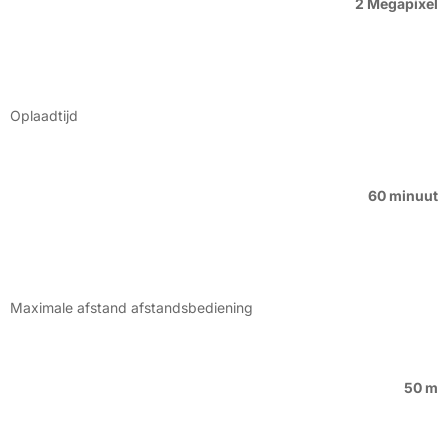
2 Megapixel
Oplaadtijd
60 minuut
Maximale afstand afstandsbediening
50 m