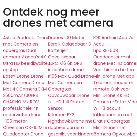
Ontdek nog meer
drones met camera
Astilla Products Drone
Drones 100 Meter
IOS Android App 2x
met Camera en
Bereik Oplaadbaar 3
Accu
opbergtas Dual
Batterijen
Lipa KF-608
camera 2 accu’s 4K
Opvouwbaar
Quadcopter mini
Ultra HD beeldkwaliteit
JJRC X16 6K GPS
drone Met HD came
op App
inklapbare drone
Voor binnen buiten
Boze® Drone Drone
K105 Max Quad Drone
Mini drone Met app
Met Camera Drone
Met Camera en
Telefoonhouder en
Met 4K Camera 3KM
Opbergtas
remote Ook voor
2500mAh/30FPS
Opvouwbaar Drone
Mini Drone 4K HD
CHASING M2 ROV,
full HD full Protect
Camera -Foto- Vid
professionele 4K
Sensor
WiFi 3 accu’s
onderwater drone
Killerbee FX2
Inklapbaar en met
-100 meter
Nighthawk Drone met
Gratis Opbergtas
Cheerson CX-10 Mini
dubbele camera
Mini Drone met
Quadcopter Drone
geschikt voor kinderen
Camera Opvouwbar