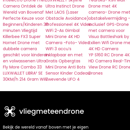
Intelectro Drone met
LUXWALLET Skyline
Tedroka® K911 Max-
Camera Ontdek de
Ultra Instinct Drone
Drone met 4K
Wereld van Bovenaf
Met LAOS (Laser
camera- Drone me
Perfecte Keuze voor
Obstacle Avoidance)
obstakelvermijding 
Beginners/Kinderen 30
Professioneel 4K Video
Inclusief GPS-Drone
minuten Vliegtijd
WiFi 2-As Gimbal
met camera voor
Killerbee FX3 Super
Mini Drone 4K HD
Visuo Battleshark by
Hornet Drone met
Camera -Foto- Video
Exilien Wifi Drone m
dubbele camera
WiFi 3 accu’s
4K HD Camera
geschikt voor kinderen
Inklapbaar en met
YP S160 RC Drone 4K
en volwassenen Ultra
Gratis Opbergtas
HD Camera Real-Ti
Fly More Combo 33
Mini Drone Anti Bots
View Drone RC Dron
LUXWALLET LIBRA² SE
Sensor Kinder Cadeau
Drones
30KM/h 214 Gram WiFi
Zwevende UFO 4
Bekijk de wereld vanaf boven met je eigen