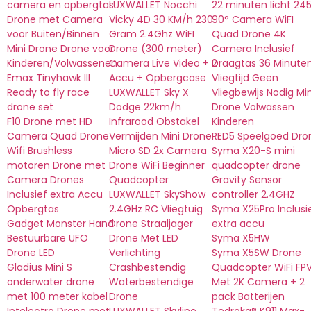
camera en opbergtas
LUXWALLET Nocchi
22 minuten licht 24
Drone met Camera
Vicky 4D 30 KM/h 230
90° Camera WiFI
voor Buiten/Binnen
Gram 2.4Ghz WiFI
Quad Drone 4K
Mini Drone Drone voor
Drone (300 meter)
Camera Inclusief
Kinderen/Volwassenen
Camera Live Video + 2
Draagtas 36 Minute
Emax Tinyhawk III
Accu + Opbergcase
Vliegtijd Geen
Ready to fly race
LUXWALLET Sky X
Vliegbewijs Nodig Min
drone set
Dodge 22km/h
Drone Volwassen
F10 Drone met HD
Infrarood Obstakel
Kinderen
Camera Quad Drone
Vermijden Mini Drone
RED5 Speelgoed Dro
Wifi Brushless
Micro SD 2x Camera
Syma X20-S mini
motoren Drone met
Drone WiFi Beginner
quadcopter drone
Camera Drones
Quadcopter
Gravity Sensor
Inclusief extra Accu
LUXWALLET SkyShow
controller 2.4GHZ
Opbergtas
2.4GHz RC Vliegtuig
Syma X25Pro Inclusi
Gadget Monster Hand
Drone Straaljager
extra accu
Bestuurbare UFO
Drone Met LED
Syma X5HW
Drone LED
Verlichting
Syma X5SW Drone
Gladius Mini S
Crashbestendig
Quadcopter WiFi FP
onderwater drone
Waterbestendige
Met 2K Camera + 2
met 100 meter kabel
Drone
pack Batterijen