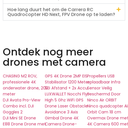
Hoe lang duurt het om de Carrera RC
Quadrocopter HD Next, FPV Drone op te laden?
Ontdek nog meer
drones met camera
CHASING M2 ROV,
GPS 4K Drone 2MP EIS
Propellers USB
professionele 4K
Stabilisator 1200 Meter
oplaadbaar Infra
onderwater drone, 200
5G Afstand + 2x Accu
Sensor Veilig
meter
LUXWALLET Nocchi Fly-
Beschermd Door
DJI Avata Pro-View
High 5 Ghz WiFi GPS
Ninco Air ORBIT
Combo incl. DJI
Drone Laser Obstacle
Ninco quadcopter Ai
Goggles 2
Avoidance 3 Axis
Orbit Cam 18 cm
DJI Mini SE Drone
Gimbal Drone 4K
Overmax Drone me
E88 Drone Drone met
Camera Drone-
4K Camera 600 met