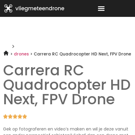
drones
Carrera RC Quadrocopter HD Next, FPV Drone
Carrera RC
Quadrocopter HD
Next, FPV Drone





Gek op fotograferen en video’s maken en wil je deze vanuit