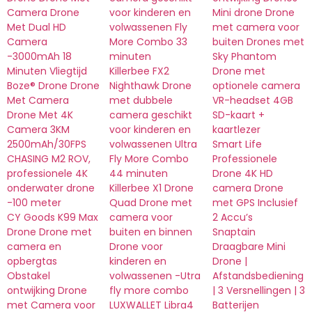
Camera Drone
voor kinderen en
Mini drone Drone
Met Dual HD
volwassenen Fly
met camera voor
Camera
More Combo 33
buiten Drones met
-3000mAh 18
minuten
Sky Phantom
Minuten Vliegtijd
Killerbee FX2
Drone met
Boze® Drone Drone
Nighthawk Drone
optionele camera
Met Camera
met dubbele
VR-headset 4GB
Drone Met 4K
camera geschikt
SD-kaart +
Camera 3KM
voor kinderen en
kaartlezer
2500mAh/30FPS
volwassenen Ultra
Smart Life
CHASING M2 ROV,
Fly More Combo
Professionele
professionele 4K
44 minuten
Drone 4K HD
onderwater drone
Killerbee X1 Drone
camera Drone
-100 meter
Quad Drone met
met GPS Inclusief
CY Goods K99 Max
camera voor
2 Accu’s
Drone Drone met
buiten en binnen
Snaptain
camera en
Drone voor
Draagbare Mini
opbergtas
kinderen en
Drone |
Obstakel
volwassenen -Utra
Afstandsbediening
ontwijking Drone
fly more combo
| 3 Versnellingen | 3
met Camera voor
LUXWALLET Libra4
Batterijen