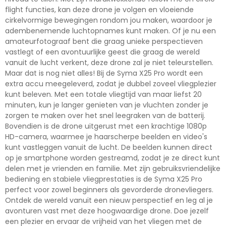
flight functies, kan deze drone je volgen en vloeiende
cirkelvormige bewegingen rondom jou maken, waardoor je
adembenemende luchtopnames kunt maken. Of je nu een
amateurfotograaf bent die graag unieke perspectieven
vastlegt of een avontuurlijke geest die graag de wereld
vanuit de lucht verkent, deze drone zal je niet teleurstellen.
Maar dat is nog niet alles! Bij de Syma X25 Pro wordt een
extra accu meegeleverd, zodat je dubbel zoveel vliegplezier
kunt beleven. Met een totale vliegtijd van maar liefst 20
minuten, kun je langer genieten van je vluchten zonder je
zorgen te maken over het snel leegraken van de batterij.
Bovendien is de drone uitgerust met een krachtige 1080p
HD-camera, waarmee je haarscherpe beelden en video's
kunt vastleggen vanuit de lucht. De beelden kunnen direct
op je smartphone worden gestreamd, zodat je ze direct kunt
delen met je vrienden en familie. Met zijn gebruiksvriendelijke
bediening en stabiele vliegprestaties is de Syma X25 Pro
perfect voor zowel beginners als gevorderde dronevliegers.
Ontdek de wereld vanuit een nieuw perspectief en leg al je
avonturen vast met deze hoogwaardige drone. Doe jezelf
een plezier en ervaar de vrijheid van het vliegen met de