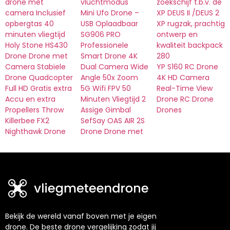
drone met
vluchtmodus
zoekschijf t.b.v. de
camera Inclusief
Mini Ufo Drone –
XP DEUS II /DEUS 2
opbergtas 40
USB Oplaadbaar
XP rugzak, prachtig
minuten vliegtijd
SG906 PRO
ontwerp en
Holy Stone HS430
Professionele
kwaliteit backpack
Drone Drone met
Smart Drone 4K
280
Camera Stabiele
Dual Camera Wide
YP S160 RC Drone
Drone Quadcopter
Angle 50x Zoom
4K HD Camera
Full HD Gratis extra
5G Wifi FPV 50
Real-Time View
Accu en extra
Minuten Vliegtijd 2
Drone RC Drone
Propellers Throw
Assige Gimbal
Drones
Killerbee FX2
SefSay OAS AIR 2S
Nighthawk Drone
Drone Drone met
Bekijk de wereld vanaf boven met je eigen
drone. De beste drone vergelijking zodat jij