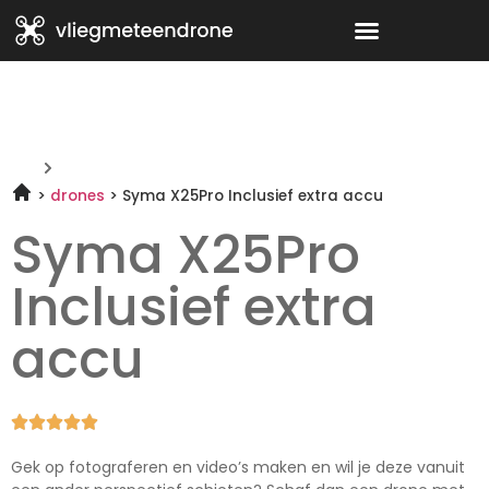
drones
Syma X25Pro Inclusief extra accu
Syma X25Pro
Inclusief extra
accu





Gek op fotograferen en video’s maken en wil je deze vanuit