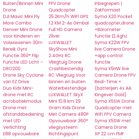
Buiten/Binnen Mini
FPV Drone
Inbegrepen |
Drone
Quadcopter
Zakformaat
DJI Mavic Mini Fly
25.2Km/h WiFI GPS
Syma X20 Pocket
More Combo
1.2 KM 2-As Gimbal
quadcopter,drone
Denver Mini Drone
Full HD Camera
+Barometer
voor Kinderen en
Zilver
functie |2.4ghz
Volwassenen 30m
LUXWALLET
Syma X22W FPV
Bereik Gyro
SkyShow Mini
live Camera Drone
Functie 360° Flip
2.4GHz RC
+app control
Functie LED Licht –
Vliegtuig Drone
functie
DRO200
Crashbestendig
Syma X5HW live
Drone Sky Cyclone
RC Vliegtuig Voor
Camera Drone FPV
van EZ Drive
binnen en buiten
Real-Time +
Duo Kids Mini-
Waterbestendige
(batterijen 4x AA
drone met RC
LUXWALLET SkyX
Kingever Gold)
acrobatiekmodus
Mini 10.8 km 29
Syma X5SW Drone
Drone met
Gram Kids Drone
Quadcopter met
afstandsbediening
Met Camera 480P
WiFi FPV Camera
met LED
Opvouwbaar 360°
Syma X5SW met
Verlichting
vliegsysteem
Camera Drone
E88 opvouwbare
Richtingspunt
XP 22 cm FMF