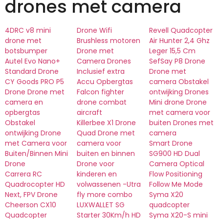
drones met camera
4DRC v8 mini
Drone Wifi
Revell Quadcopter
drone met
Brushless motoren
Air Hunter 2,4 Ghz
botsbumper
Drone met
Leger 15,5 Cm
Autel Evo Nano+
Camera Drones
SefSay P8 Drone
Standard Drone
Inclusief extra
Drone met
CY Goods PRO P5
Accu Opbergtas
camera Obstakel
Drone Drone met
Falcon fighter
ontwijking Drones
camera en
drone combat
Mini drone Drone
opbergtas
aircraft
met camera voor
Obstakel
Killerbee X1 Drone
buiten Drones met
ontwijking Drone
Quad Drone met
camera
met Camera voor
camera voor
Smart Drone
Buiten/Binnen Mini
buiten en binnen
SG900 HD Dual
Drone
Drone voor
Camera Optical
Carrera RC
kinderen en
Flow Positioning
Quadrocopter HD
volwassenen -Utra
Follow Me Mode
Next, FPV Drone
fly more combo
Syma X20
Cheerson CX10
LUXWALLET SG
quadcopter
Quadcopter
Starter 30Km/h HD
Syma X20-S mini