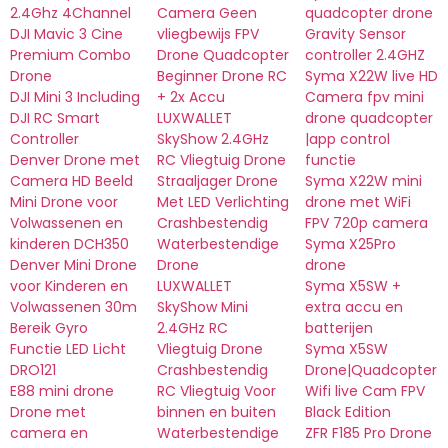
2.4Ghz 4Channel
Camera Geen
quadcopter drone
DJI Mavic 3 Cine
vliegbewijs FPV
Gravity Sensor
Premium Combo
Drone Quadcopter
controller 2.4GHZ
Drone
Beginner Drone RC
Syma X22W live HD
DJI Mini 3 Including
+ 2x Accu
Camera fpv mini
DJI RC Smart
LUXWALLET
drone quadcopter
Controller
SkyShow 2.4GHz
|app control
Denver Drone met
RC Vliegtuig Drone
functie
Camera HD Beeld
Straaljager Drone
Syma X22W mini
Mini Drone voor
Met LED Verlichting
drone met WiFi
Volwassenen en
Crashbestendig
FPV 720p camera
kinderen DCH350
Waterbestendige
Syma X25Pro
Denver Mini Drone
Drone
drone
voor Kinderen en
LUXWALLET
Syma X5SW +
Volwassenen 30m
SkyShow Mini
extra accu en
Bereik Gyro
2.4GHz RC
batterijen
Functie LED Licht
Vliegtuig Drone
Syma X5SW
DRO121
Crashbestendig
Drone|Quadcopter
E88 mini drone
RC Vliegtuig Voor
Wifi live Cam FPV
Drone met
binnen en buiten
Black Edition
camera en
Waterbestendige
ZFR F185 Pro Drone