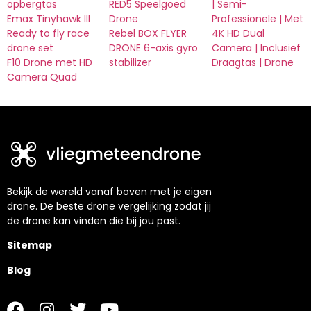
opbergtas
RED5 Speelgoed
| Semi-
Emax Tinyhawk III
Drone
Professionele | Met
Ready to fly race
Rebel BOX FLYER
4K HD Dual
drone set
DRONE 6-axis gyro
Camera | Inclusief
F10 Drone met HD
stabilizer
Draagtas | Drone
Camera Quad
Bekijk de wereld vanaf boven met je eigen
drone. De beste drone vergelijking zodat jij
de drone kan vinden die bij jou past.
Sitemap
Blog