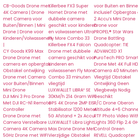
CB-Goods Drone met
Killerbee FX3 Super
voor Buiten en Binn
4K Camera | Drone
Hornet Drone met
inclusief Opbergtas
met Camera voor
dubbele camera
2 Accu’s Mini Drone
Buiten/Binnen | Mini
geschikt voor kinderen
Drone voor
Drone | Drone voor
en volwassenen Ultra
PROPEL® Star Wars
Kinderen/Volwassenen
Fly More Combo 33
Drone Battling
|
Killerbee FX4 Falcon
Quadcopter: TIE
CY Goods K99 Max
Drone met dubbele
ADVANCED X1
Drone Drone met
camera geschikt voor
PuroTech PRO Smar
camera en opbergtas
kinderen en
Drone Met 4K Full H
Obstakel ontwijking
volwassenen Fly More
Camera 40 Minuten
Drone met Camera
Combo 33 minuten
Vliegtijd Obstakel
voor Buiten/Binnen
vliegtijd
Ontwijking Geen
Mini Drone
LUXWALLET LIBRA² SE
Vliegbewijs Nodig
DJI Mini 3 Pro Drone
30KM/h 214 Gram WiFi
Geschikt
Met DJI RC-N1 Remote
GPS 4K Drone 2MP EIS
R/C Drone Oberon
Controller
Stabilisator 1200 Meter
Altitude 4+6 Channe
Drone Drone met
5G Afstand + 2x Accu
RTF Photo Video Wit
Camera Verstelbare
LUXWALLET Libra Light
Lights 360 Flip 2.4 G
Camera 4K Camera
Max Drone Drone Met
Control Green
5GHz Drone met WIFI
Vierzijdige Obstakel
REVELL Quadcopter