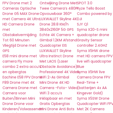
FPV Drone met 2
Ontwijking Drone Met
SPOT 3.0
Cameras Optische
Twee Camera’s 480P
Ryze Tello Boost
Drone G5 MAX Drone
Opvouwbaar 360°
Combo powered by
met Camera 4K Ultra
LUXWALLET Skyline 4K
DJI
HD Camera Drone
Drone 28.8 KM/h
SJY Q1
met
3840x2160P 5G GPS
Syma X20-S mini
Obstakelvermijding
Echte 4K Camera +
quadcopter drone
Tot 60 Minuten
Gimbal 1.2KM Afstand
Gravity Sensor
Vliegtijd Drone met
Quadcopter EIS
controller 2.4GHZ
GPS
LUXWALLET Skyline
Syma X5HW drone
E58 mini drone met
Ultra Instinct Drone
met HD camera FPV
camera Fly more
Met LAOS (Laser
live wifi quadcopter
combo 2 extra accu’s
Obstacle Avoidance)
Blue
en opbergtas
Professioneel 4K Video
Syma X5HW live
Eachine E58 FPV Drone
WiFi 2-As Gimbal
Camera Drone FPV
F89 Drone met 4K
Mini Drone 4K HD
Real-Time +
Camera Drone met
Camera -Foto- Video
(batterijen 4x AA
Camera voor
WiFi 3 accu’s
Kingever Gold)
Buiten/Binnen Mini
Inklapbaar en met
Syma X5SW Drone
Drone Drone voor
Gratis Opbergtas
Quadcopter WiFi FP
Kinderen/Volwassenen
Mini Drone Anti Bots
Met 2K Camera