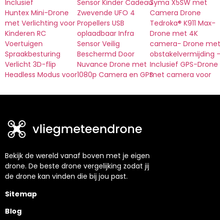
Inclusief
Sensor Kinder Cadeau
Syma X5SW met
Huntex Mini-Drone
Zwevende UFO 4
Camera Drone
met Verlichting voor
Propellers USB
Tedroka® K911 Max-
Kinderen RC
oplaadbaar Infra
Drone met 4K
Voertuigen
Sensor Veilig
camera- Drone me
Spraakbesturing
Beschermd Door
obstakelvermijding 
Verlicht 3D-flip
Nuvance Drone met
Inclusief GPS-Drone
Headless Modus voor
1080p Camera en GPS
met camera voor
Bekijk de wereld vanaf boven met je eigen
drone. De beste drone vergelijking zodat jij
de drone kan vinden die bij jou past.
Sitemap
Blog