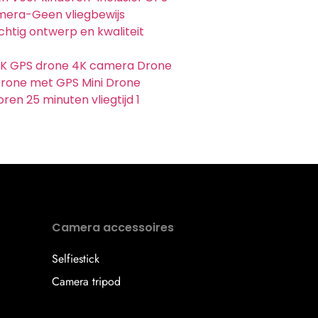
era-Geen vliegbewijs
chtig ontwerp en kwaliteit
4K GPS drone 4K camera Drone
rone met GPS Mini Drone
ren 25 minuten vliegtijd 1
Camera accessoires
Selfiestick
Camera tripod