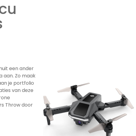
ccu
s
nuit een ander
a aan. Zo maak
an je portfolio
caties van deze
rone
ers Throw door