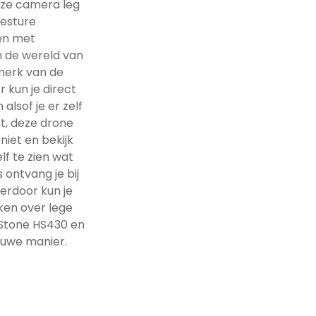
eze camera leg
esture
nen met
n de wereld van
nmerk van de
 kun je direct
alsof je er zelf
ot, deze drone
niet en bekijk
lf te zien wat
 ontvang je bij
ierdoor kun je
ken over lege
y Stone HS430 en
euwe manier.