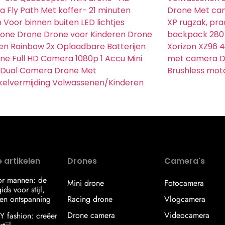
 Fly Path Met koffer- 21 minuten
Drone Met cam
n Voor binnen buiten LED lichtjes
XP rugzak, pra
rone Drone Drone voor Kinderen Drone
backpack 280
en Rainbow 2x Oplaadbare Batterijen
Xorizon XZ96 
ne Full HD Camera 1080p 1 Accu Mini
met camera D
 Dual Camera Drone Met
Brushless moto
elvermijding Volwassenen/Kinderen
 artikelen
Drones
Camera's
or mannen: de
Mini drone
Fotocamera
ids voor stijl,
en ontspanning
Racing drone
Vlogcamera
Drone camera
Videocamera
IY fashion: creëer