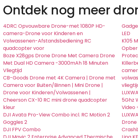
Ontdek nog meer dro
4DRC Opvouwbare Drone-met 1080P HD-
Gadge
camera-Drone voor Kinderen en
LED
Volwassenen-Afstandsbediening RC
K105 
quadcopter voor
Opberg
Boze X28gps Drone Drone Met Camera Drone
Protec
Met Dual HD Camera -3000mAh 18 Minuten
Killer
Vliegtijd
camera
CB-Goods Drone met 4K Camera | Drone met
volwa
Camera voor Buiten/Binnen | Mini Drone |
vliegtij
Drone voor Kinderen/Volwassenen |
LUXWA
Cheerson CX-10 RC mini drone quadcopter
5Ghz W
kleur
Video 
DJI Avata Pro-View Combo incl. RC Motion 2
LUXWAL
Goggles 2
Drone 
DJI FPV Combo
Crash
DJI Mavic 2 Enterprise Advanced Thermische
Lipa K