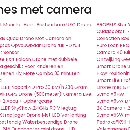
nes met camera
t Monster Hand Bestuurbare UFO Drone
PROPEL® Star 
Quadcopter: 7
Max Quad Drone Met Camera en
Collection Box
tas Opvouwbaar Drone full HD full
PuroTech PRO 
t Sensor
Camera 40 Min
bee FX4 Falcon Drone met dubbele
Ontwijking Gee
 geschikt voor kinderen en
Smart Drone S
ssenen Fly More Combo 33 minuten
Flow Positioni
d
Smart Life Pr
LLET Nocchi 4D Pro 30 KM/h 230 Gram
Drone met GPS 
iFI GPS Drone (500meter) Camera Live
Syma X5HW
+ 2 Accu + Opbergcase
Syma X5SW Dr
LET SkyShow 2.4GHz RC Vliegtuig
2K Camera + 2
Straaljager Drone Met LED Verlichting
Syma X5SW m
bestendig Waterbestendige Drone
Tedroka®K911
F-615 Quadcopter mini drone -HD
Volwassenen E