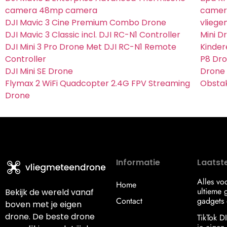
camera 48mp camera
camera
DJI Mavic 3 Cine Premium Combo Drone
vliege
DJI Mavic 3 Classic incl. DJI RC-N1 Controller
Mini D
DJI Mini 3 Pro Drone Met DJI RC-N1 Remote
Kinder
Controller
P8 Dro
DJI Mini SE Drone
Drone
Flymax 2 WiFi Quadcopter 2.4G FPV Streaming
Obstak
Drone
Informatie
Laatste
Alles vo
Home
ultieme g
Bekijk de wereld vanaf
Contact
gadgets 
boven met je eigen
drone. De beste drone
TikTok D