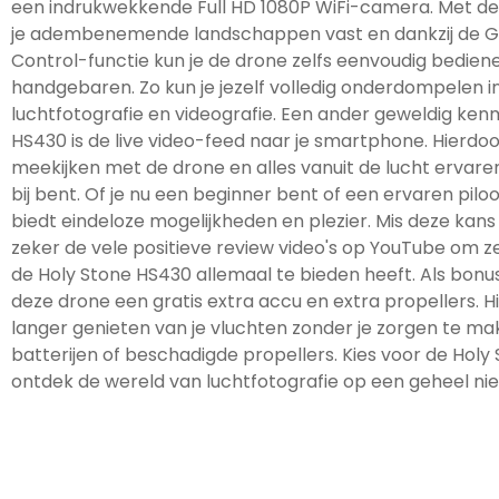
een indrukwekkende Full HD 1080P WiFi-camera. Met d
je adembenemende landschappen vast en dankzij de G
Control-functie kun je de drone zelfs eenvoudig bedie
handgebaren. Zo kun je jezelf volledig onderdompelen i
luchtfotografie en videografie. Een ander geweldig ke
HS430 is de live video-feed naar je smartphone. Hierdoor
meekijken met de drone en alles vanuit de lucht ervaren 
bij bent. Of je nu een beginner bent of een ervaren pilo
biedt eindeloze mogelijkheden en plezier. Mis deze kans 
zeker de vele positieve review video's op YouTube om ze
de Holy Stone HS430 allemaal te bieden heeft. Als bonus
deze drone een gratis extra accu en extra propellers. H
langer genieten van je vluchten zonder je zorgen te ma
batterijen of beschadigde propellers. Kies voor de Hol
ontdek de wereld van luchtfotografie op een geheel ni