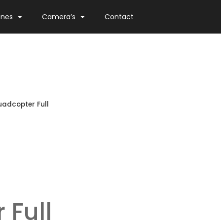
ones
Camera’s
Contact
adcopter Full
 Full