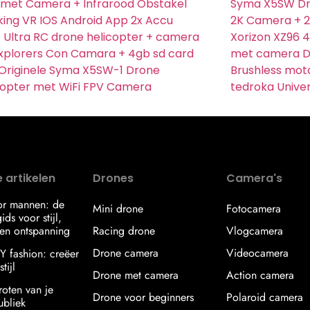
met Camera + Infrarood Obstakel
Syma X5SW Dr
king VR IOS Android App 2x Accu
2K Camera + 2
Ultra RC drone helicopter + camera
Xorizon XZ96 
Explorers Con Camara + 4gb sd card
met camera D
Originele Syma X5SW-1 Drone
Brushless moto
opter met WiFi FPV Camera
tedroka Unive
 artikelen
Drones
Camera's
or mannen: de
Mini drone
Fotocamera
ids voor stijl,
en ontspanning
Racing drone
Vlogcamera
Drone camera
Videocamera
IY fashion: creëer
tijl
Drone met camera
Action camera
roten van je
Drone voor beginners
Polaroid camera
ubliek