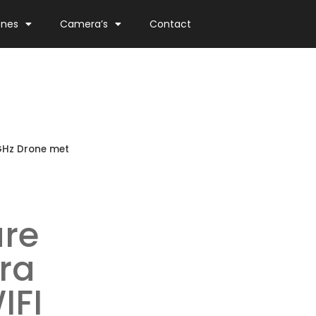
ones
Camera’s
Contact
GHz Drone met
are
ra
IFI