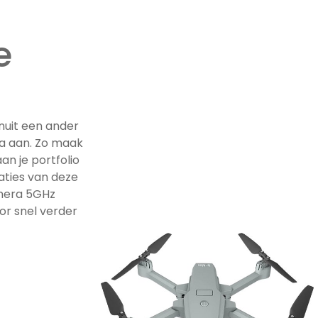
e
nuit een ander
a aan. Zo maak
an je portfolio
caties van deze
mera 5GHz
r snel verder