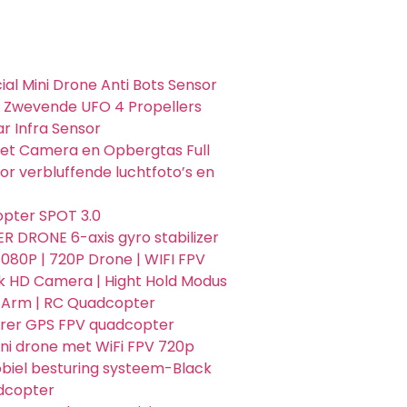
ial Mini Drone Anti Bots Sensor
 Zwevende UFO 4 Propellers
r Infra Sensor
t Camera en Opbergtas Full
r verbluffende luchtfoto’s en
pter SPOT 3.0
R DRONE 6-axis gyro stabilizer
080P | 720P Drone | WIFI FPV
 HD Camera | Hight Hold Modus
 Arm | RC Quadcopter
rer GPS FPV quadcopter
i drone met WiFi FPV 720p
iel besturing systeem-Black
dcopter