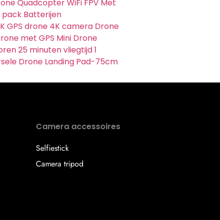
one Quadcopter WiFi FPV Met
 pack Batterijen
4K GPS drone 4K camera Drone
rone met GPS Mini Drone
ren 25 minuten vliegtijd 1
rsele Drone Landing Pad-75cm
Camera accessoires
Selfiestick
Camera tripod