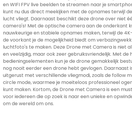
en WIFI FPV live beelden te streamen naar je smartphon
kunt nu dus direct meekijken met de opnames terwijl d
lucht vliegt. Daarnaast beschikt deze drone over niet 
camera's! Met de optische camera aan de onderkant k
nauwkeurige en stabiele opnames maken, terwijl de 4
de voorkant je de mogelijkheid biedt om verbazingwek
luchtfoto's te maken. Deze Drone met Camera is niet al
en veelzijdig, maar ook zeer gebruiksvriendelijk. Met de
bedieningselementen kun je de drone gemakkelijk besture
nog nooit eerder een drone hebt gevlogen. Daarnaast i
uitgerust met verschillende vliegmodi, zoals de follow
circle mode, waarmee je moeiteloos professioneel og
kunt maken. Kortom, de Drone met Camera is een mus
voor iedereen die op zoek is naar een unieke en opwin
om de wereld om ons.