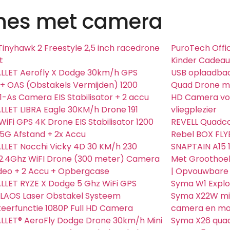
nes met camera
inyhawk 2 Freestyle 2,5 inch racedrone
PuroTech Offic
t
Kinder Cadeau
LLET Aerofly X Dodge 30km/h GPS
USB oplaadbaa
+ OAS (Obstakels Vermijden) 1200
Quad Drone me
1-As Camera EIS Stabilisator + 2 accu
HD Camera voo
LET LIBRA Eagle 30KM/h Drone 191
vliegplezier
iFi GPS 4K Drone EIS Stabilisator 1200
REVELL Quadco
5G Afstand + 2x Accu
Rebel BOX FLYE
LET Nocchi Vicky 4D 30 KM/h 230
SNAPTAIN A15 1
2.4Ghz WiFI Drone (300 meter) Camera
Met Groothoek
ideo + 2 Accu + Opbergcase
| Opvouwbare
LET RYZE X Dodge 5 Ghz WiFi GPS
Syma W1 Explo
LAOS Laser Obstakel Systeem
Syma X22W min
eerfunctie 1080P Full HD Camera
camera en mob
LLET® AeroFly Dodge Drone 30km/h Mini
Syma X26 qua