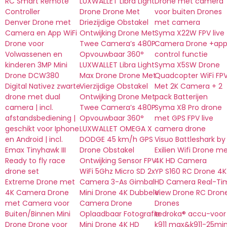
RC Smart Remote
LUXWALLET Libra Light
Drone met camera
Controller
Drone Drone Met
voor buiten Drones
Denver Drone met
Driezijdige Obstakel
met camera
Camera en App WiFi
Ontwijking Drone Met
Syma X22W FPV live
Drone voor
Twee Camera’s 480P
Camera Drone +ap
Volwassenen en
Opvouwbaar 360°
control functie
kinderen 3MP Mini
LUXWALLET Libra Light
Syma X5SW Drone
Drone DCW380
Max Drone Drone Met
Quadcopter WiFi FP
Digital Nativez zwarte
Vierzijdige Obstakel
Met 2K Camera + 2
drone met dual
Ontwijking Drone Met
pack Batterijen
camera | incl.
Twee Camera’s 480P
Syma X8 Pro drone
afstandsbediening |
Opvouwbaar 360°
met GPS FPV live
geschikt voor Iphone
LUXWALLET OMEGA X
camera drone
en Android | incl.
DODGE 45 km/h GPS
Visuo Battleshark by
Emax Tinyhawk III
Drone Obstakel
Exilien Wifi Drone m
Ready to fly race
Ontwijking Sensor FPV
4K HD Camera
drone set
WiFi 5Ghz Micro SD 2x
YP S160 RC Drone 4K
Extreme Drone met
Camera 3-As Gimbal
HD Camera Real-Ti
4K Camera Drone
Mini Drone 4K Dubbele
View Drone RC Dron
met Camera voor
Camera Drone
Drones
Buiten/Binnen Mini
Oplaadbaar Fotografie
tedroka® accu-voor
Drone Drone voor
Mini Drone 4K HD
k911 max&k911-25mi