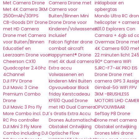
Met Camera Drone
Camera Drone met
inklapbaar en
Met 4K Camera 3KM
Camera voor
opbergtas
2500mAh/30FPS
Buiten/Binnen Mini
Mondo Ultra RC dro
CB-Goods DIY Drone
Drone Drone voor
helicopter + camer
met HD Camera
Kinderen/Volwassenen
X31.0 Explorers Con
Drone met Camera
Inclusief
Camara + 4gb sd ca
voor Buiten/Binnen
Falcon fighter drone
Overmax Drone me
Educatief en
combat aircraft
4K Camera 600 met
Leerzaam Drone voor
Happyment® Drone
22 minuten licht 24
Cheerson CX10
met 4K dual camera
90° Camera WiFI
Quadcopter 2.4Ghz
Extra accu
SJRC-F7-4K PRO EIS
4Channel
Volwassenen en
Drone Drone met
DJI FPV Drone
kinderen Mini Buiten
camera GPS 3 Assig
DJI Mavic 3 Cine
Opvouwbaar Black
Gimbal-5G WIFI FPV
Premium Combo
friday Kerstcadeau
3KM -BRUSHLESS
Drone
KF610 Quad Drone
MOTORS UHD CAME
DJI Mavic 3 Pro Fly
met HD Dual Camera
OPVOUWBAAR
More Combo incl. DJI
´s Gratis Extra Accu
SefSay P8 Drone
RC Pro controller
Drones Automatische
Drone met camera
DJI Mini 3 Fly More
Obstakel Ontwijking
Obstakel ontwijking
Combo including DJI
Optische Flow
Drones Mini drone