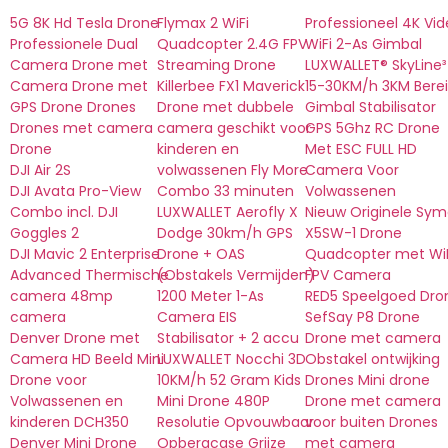
5G 8K Hd Tesla Drone
Flymax 2 WiFi
Professioneel 4K Vi
Professionele Dual
Quadcopter 2.4G FPV
WiFi 2-As Gimbal
Camera Drone met
Streaming Drone
LUXWALLET® SkyLine³
Camera Drone met
Killerbee FX1 Maverick
15-30KM/h 3KM Berei
GPS Drone Drones
Drone met dubbele
Gimbal Stabilisator
Drones met camera
camera geschikt voor
GPS 5Ghz RC Drone
Drone
kinderen en
Met ESC FULL HD
DJI Air 2S
volwassenen Fly More
Camera Voor
DJI Avata Pro-View
Combo 33 minuten
Volwassenen
Combo incl. DJI
LUXWALLET Aerofly X
Nieuw Originele Sy
Goggles 2
Dodge 30km/h GPS
X5SW-1 Drone
DJI Mavic 2 Enterprise
Drone + OAS
Quadcopter met WiF
Advanced Thermische
(Obstakels Vermijden)
FPV Camera
camera 48mp
1200 Meter 1-As
RED5 Speelgoed Dro
camera
Camera EIS
SefSay P8 Drone
Denver Drone met
Stabilisator + 2 accu
Drone met camera
Camera HD Beeld Mini
LUXWALLET Nocchi 3D
Obstakel ontwijking
Drone voor
10KM/h 52 Gram Kids
Drones Mini drone
Volwassenen en
Mini Drone 480P
Drone met camera
kinderen DCH350
Resolutie Opvouwbaar
voor buiten Drones
Denver Mini Drone
Opbergcase Grijze
met camera