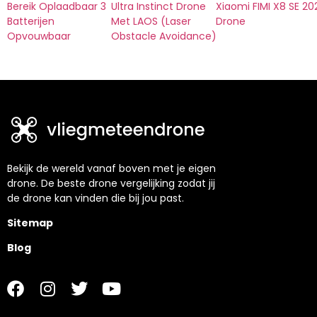
Bereik Oplaadbaar 3
Ultra Instinct Drone
Xiaomi FIMI X8 SE 20
Batterijen
Met LAOS (Laser
Drone
Opvouwbaar
Obstacle Avoidance)
Bekijk de wereld vanaf boven met je eigen
drone. De beste drone vergelijking zodat jij
de drone kan vinden die bij jou past.
Sitemap
Blog