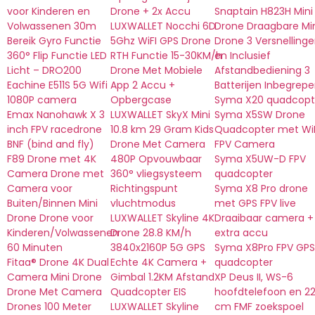
voor Kinderen en
Drone + 2x Accu
Snaptain H823H Mini
Volwassenen 30m
LUXWALLET Nocchi 6D
Drone Draagbare Mi
Bereik Gyro Functie
5Ghz WiFI GPS Drone
Drone 3 Versnelling
360° Flip Functie LED
RTH Functie 15-30KM/h
en Inclusief
Licht – DRO200
Drone Met Mobiele
Afstandbediening 3
Eachine E511S 5G Wifi
App 2 Accu +
Batterijen Inbegrep
1080P camera
Opbergcase
Syma X20 quadcopt
Emax Nanohawk X 3
LUXWALLET SkyX Mini
Syma X5SW Drone
inch FPV racedrone
10.8 km 29 Gram Kids
Quadcopter met WiF
BNF (bind and fly)
Drone Met Camera
FPV Camera
F89 Drone met 4K
480P Opvouwbaar
Syma X5UW-D FPV
Camera Drone met
360° vliegsysteem
quadcopter
Camera voor
Richtingspunt
Syma X8 Pro drone
Buiten/Binnen Mini
vluchtmodus
met GPS FPV live
Drone Drone voor
LUXWALLET Skyline 4K
Draaibaar camera +
Kinderen/Volwassenen
Drone 28.8 KM/h
extra accu
60 Minuten
3840x2160P 5G GPS
Syma X8Pro FPV GPS
Fitaa® Drone 4K Dual
Echte 4K Camera +
quadcopter
Camera Mini Drone
Gimbal 1.2KM Afstand
XP Deus II, WS-6
Drone Met Camera
Quadcopter EIS
hoofdtelefoon en 2
Drones 100 Meter
LUXWALLET Skyline
cm FMF zoekspoel