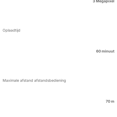
3 Megapixel
Oplaadtijd
60 minuut
Maximale afstand afstandsbediening
70 m