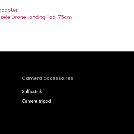
e
dcopter
rsele Drone Landing Pad-75cm
Camera accessoires
Selfiestick
Camera tripod