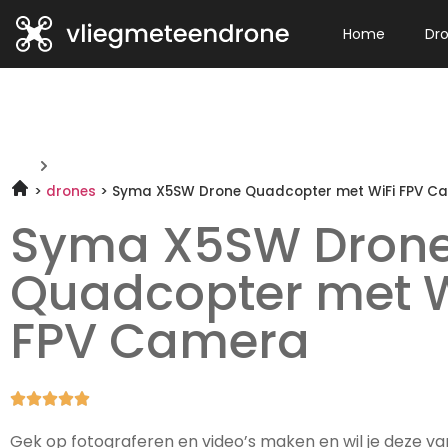
Home
Dr
drones
Syma X5SW Drone Quadcopter met WiFi FPV C
Syma X5SW Dron
Quadcopter met W
FPV Camera





Gek op fotograferen en video’s maken en wil je deze va