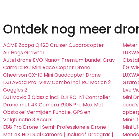
Ontdek nog meer dro
ACME Zoopa Q420 Cruiser Quadrocopter
Meter 
Air Hogs Gravitor
LUXWAL
Autel drone EVO Nano+ Premium bundel Gray
Obsta
Carrera RC Mini Race Copter Drone
5G WiF
Cheerson CX-10 Mini Quadcopter Drone
LUXWAL
DJI Avata Pro-View Combo incl. RC Motion 2
Gram 
Goggles 2
Live V
DJI Mavic 3 Classic incl. DJI RC-N1 Controller
Mini D
Drone met 4K Camera Z908 Pro Max Met
accu’s
Obstakel Vermijden Functie, GPS en
opber
Volgfunctie 3 Accu’s
Mini U
E88 Pro Drone | Semi-Professionele Drone |
Mini U
Met 4K HD Dual Camera | Inclusief Draagtas |
Mondo 