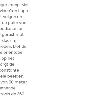
gervaring. Met
ideo's in hoge
ht volgen en
it de palm van
 bedienen en
itgerust met
rdoor hij
gheden. Met de
e oriëntatie
n op het
orgt de
constante
iele beelden.
k van 50 meter
pannende
 zoals de 360-