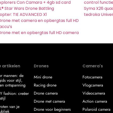
Explorers Con Camara + 4gb sd card
control functi
® Star Wars Drone Battling
Syma X26 qua
opter: TIE ADVANCED X1
tedroka Unive
rone met camera en opbergtas full HD
accu’s
rone met en opbergtas full HD camera
 artikelen
Drones
Camera's
or mannen: de
Mini drone
Fotocamera
ids voor stijl,
en ontspanning
Racing drone
Vlogcamera
Drone camera
Videocamera
IY fashion: creëer
tijl
Drone met camera
Action camera
roten van je
Drone voor beginners
Polaroid camera
ubliek