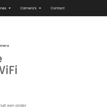
ones
Camera’s
Contact
amera
e
iFi
nuit een ander