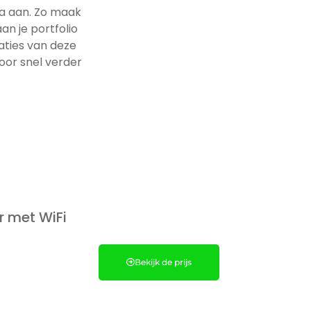
a aan. Zo maak
an je portfolio
caties van deze
or snel verder
 met WiFi
Bekijk de prijs