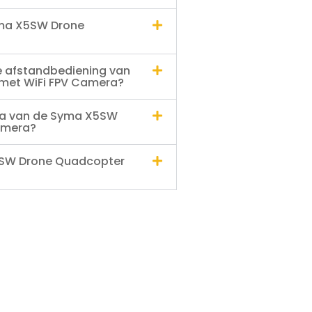
Syma X5SW Drone
e afstandbediening van
met WiFi FPV Camera?
ra van de Syma X5SW
amera?
5SW Drone Quadcopter