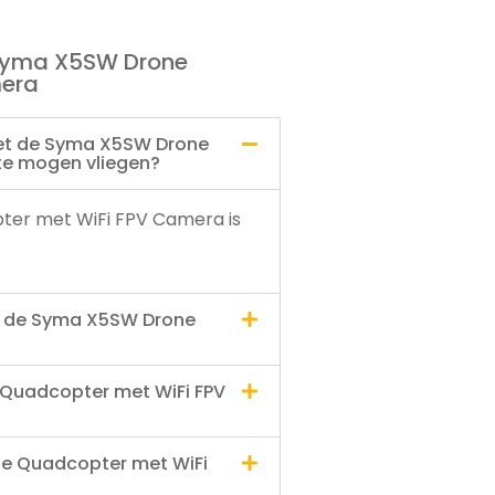
 Syma X5SW Drone
mera
met de Syma X5SW Drone
te mogen vliegen?
er met WiFi FPV Camera is
et de Syma X5SW Drone
Quadcopter met WiFi FPV
ne Quadcopter met WiFi