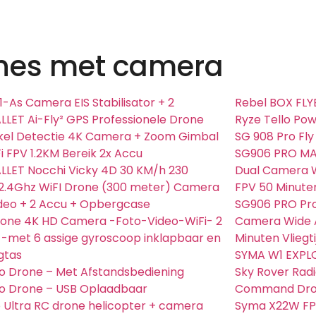
nes met camera
1-As Camera EIS Stabilisator + 2
Rebel BOX FLYE
LET Ai-Fly² GPS Professionele Drone
Ryze Tello Po
kel Detectie 4K Camera + Zoom Gimbal
SG 908 Pro Fl
i FPV 1.2KM Bereik 2x Accu
SG906 PRO MAX
LET Nocchi Vicky 4D 30 KM/h 230
Dual Camera W
2.4Ghz WiFI Drone (300 meter) Camera
FPV 50 Minuten 
ideo + 2 Accu + Opbergcase
SG906 PRO Pro
rone 4K HD Camera -Foto-Video-WiFi- 2
Camera Wide A
 -met 6 assige gyroscoop inklapbaar en
Minuten Vliegt
gtas
SYMA W1 EXPL
fo Drone – Met Afstandsbediening
Sky Rover Rad
fo Drone – USB Oplaadbaar
Command Dron
Ultra RC drone helicopter + camera
Syma X22W FP