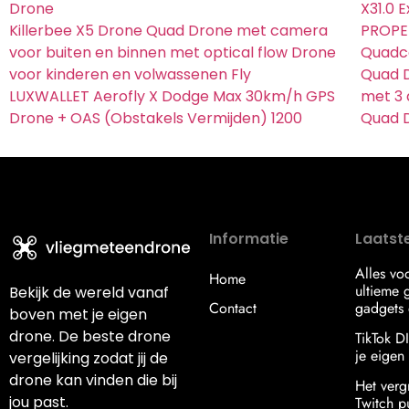
Drone
X31.0 
Killerbee X5 Drone Quad Drone met camera
PROPEL
voor buiten en binnen met optical flow Drone
Quadc
voor kinderen en volwassenen Fly
Quad D
LUXWALLET Aerofly X Dodge Max 30km/h GPS
met 3 
Drone + OAS (Obstakels Vermijden) 1200
Quad D
Informatie
Laatste
Alles vo
Home
ultieme g
Bekijk de wereld vanaf
Contact
gadgets 
boven met je eigen
drone. De beste drone
TikTok D
je eigen s
vergelijking zodat jij de
drone kan vinden die bij
Het verg
jou past.
Twitch p