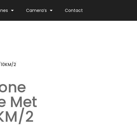
ones
Camera’s
Contact
/10KM/2
rone
e Met
KM/2