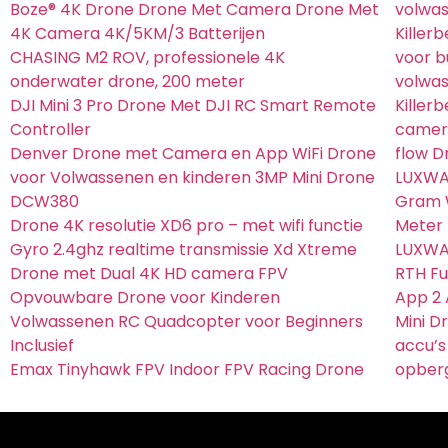
Boze® 4K Drone Drone Met Camera Drone Met
volwa
4K Camera 4K/5KM/3 Batterijen
Killer
CHASING M2 ROV, professionele 4K
voor b
onderwater drone, 200 meter
volwas
DJI Mini 3 Pro Drone Met DJI RC Smart Remote
Killer
Controller
camera
Denver Drone met Camera en App WiFi Drone
flow D
voor Volwassenen en kinderen 3MP Mini Drone
LUXWAL
DCW380
Gram W
Drone 4K resolutie XD6 pro – met wifi functie
Meter 
Gyro 2.4ghz realtime transmissie Xd Xtreme
LUXWAL
Drone met Dual 4K HD camera FPV
RTH Fu
Opvouwbare Drone voor Kinderen
App 2
Volwassenen RC Quadcopter voor Beginners
Mini D
Inclusief
accu’s
Emax Tinyhawk FPV Indoor FPV Racing Drone
opber