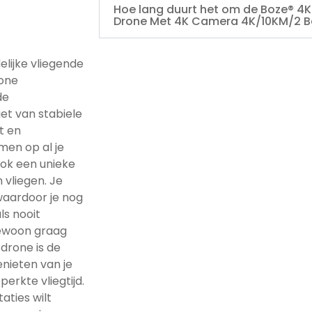
Hoe lang duurt het om de Boze® 4
Drone Met 4K Camera 4K/10KM/2 Ba
lijke vliegende
rone
de
iet van stabiele
t en
men op al je
ook een unieke
 vliegen. Je
waardoor je nog
ls nooit
gewoon graag
 drone is de
enieten van je
erkte vliegtijd.
aties wilt