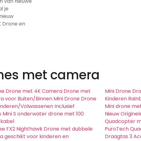
en van nieuwe
l je
 nieuw
K Drone en
nes met camera
me Drone met 4K Camera Drone met
Mini Drone Dr
 voor Buiten/Binnen Mini Drone Drone
Kinderen Rain
inderen/Volwassenen Inclusief
Mini drone me
s Mini S onderwater drone met 100
Nieuw Origine
 kabel
Quadcopter m
bee FX2 Nighthawk Drone met dubbele
PuroTech Quad
 geschikt voor kinderen en
Draagtas 3 Acc