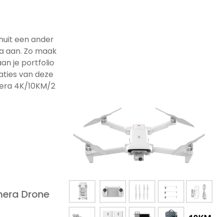
nuit een ander
a aan. Zo maak
an je portfolio
caties van deze
era 4K/10KM/2
mera Drone