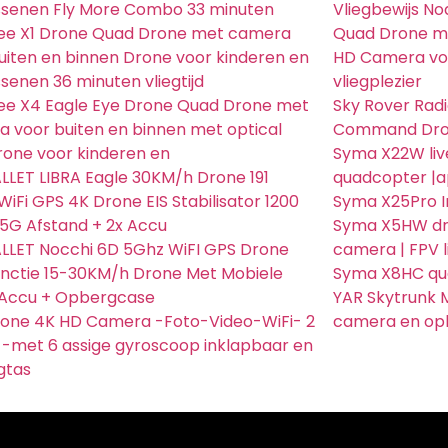
ssenen Fly More Combo 33 minuten
Vliegbewijs No
bee X1 Drone Quad Drone met camera
Quad Drone me
uiten en binnen Drone voor kinderen en
HD Camera voo
senen 36 minuten vliegtijd
vliegplezier
bee X4 Eagle Eye Drone Quad Drone met
Sky Rover Rad
 voor buiten en binnen met optical
Command Dron
rone voor kinderen en
Syma X22W liv
LET LIBRA Eagle 30KM/h Drone 191
quadcopter |a
iFi GPS 4K Drone EIS Stabilisator 1200
Syma X25Pro In
5G Afstand + 2x Accu
Syma X5HW dr
LET Nocchi 6D 5Ghz WiFI GPS Drone
camera | FPV l
nctie 15-30KM/h Drone Met Mobiele
Syma X8HC qu
 Accu + Opbergcase
YAR Skytrunk 
rone 4K HD Camera -Foto-Video-WiFi- 2
camera en opb
 -met 6 assige gyroscoop inklapbaar en
gtas