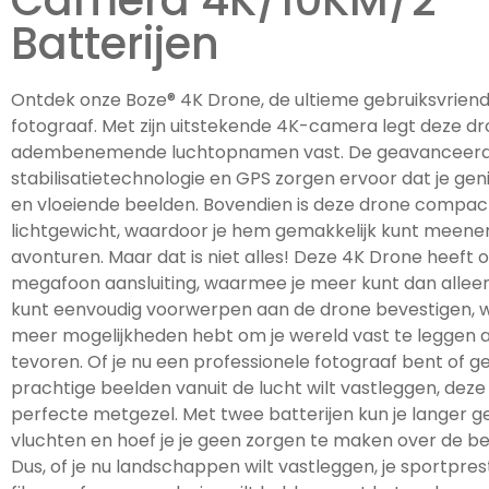
Camera 4K/10KM/2
Batterijen
Ontdek onze Boze® 4K Drone, de ultieme gebruiksvriende
fotograaf. Met zijn uitstekende 4K-camera legt deze d
adembenemende luchtopnamen vast. De geavanceer
stabilisatietechnologie en GPS zorgen ervoor dat je gen
en vloeiende beelden. Bovendien is deze drone compac
lichtgewicht, waardoor je hem gemakkelijk kunt meene
avonturen. Maar dat is niet alles! Deze 4K Drone heeft 
megafoon aansluiting, waarmee je meer kunt dan alleen
kunt eenvoudig voorwerpen aan de drone bevestigen, 
meer mogelijkheden hebt om je wereld vast te leggen a
tevoren. Of je nu een professionele fotograaf bent of 
prachtige beelden vanuit de lucht wilt vastleggen, deze
perfecte metgezel. Met twee batterijen kun je langer g
vluchten en hoef je je geen zorgen te maken over de bep
Dus, of je nu landschappen wilt vastleggen, je sportprest