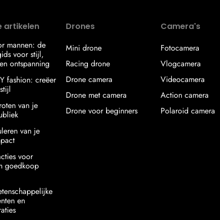
 artikelen
Drones
Camera's
or mannen: de
Mini drone
Fotocamera
ids voor stijl,
en ontspanning
Racing drone
Vlogcamera
Drone camera
Videocamera
IY fashion: creëer
tijl
Drone met camera
Action camera
roten van je
Drone voor beginners
Polaroid camera
ubliek
uleren van je
mpact
acties voor
am goedkoop
etenschappelijke
nten en
aties