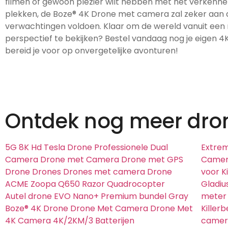
filmen of gewoon plezier wilt hebben met het verkenn
plekken, de Boze® 4K Drone met camera zal zeker aan a
verwachtingen voldoen. Klaar om de wereld vanuit een
perspectief te bekijken? Bestel vandaag nog je eigen 4
bereid je voor op onvergetelijke avonturen!
Ontdek nog meer dro
5G 8K Hd Tesla Drone Professionele Dual
Extre
Camera Drone met Camera Drone met GPS
Camera
Drone Drones Drones met camera Drone
voor K
ACME Zoopa Q650 Razor Quadrocopter
Gladiu
Autel drone EVO Nano+ Premium bundel Gray
meter
Boze® 4K Drone Drone Met Camera Drone Met
Killer
4K Camera 4K/2KM/3 Batterijen
camera