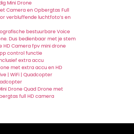
dig Mini Drone
t Camera en Opbergtas Full
r verbluffende luchtfoto’s en
iografische bestuurbare Voice
e. Dus bedienbaar met je stem
e HD Camera fpv mini drone
pp control functie
clusief extra accu
one met extra accu en HD
ive | WiFi | Quadcopter
adcopter
Mini Drone Quad Drone met
ergtas full HD camera