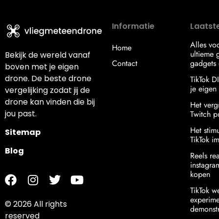
Informatie
Laatste
Alles vo
Home
ultieme g
Bekijk de wereld vanaf
Contact
gadgets 
boven met je eigen
drone. De beste drone
TikTok D
je eigen s
vergelijking zodat jij de
drone kan vinden die bij
Het verg
jou past.
Twitch p
Het stim
Sitemap
TikTok i
Blog
Reels re
instagr
kopen
TikTok w
experime
© 2026 All rights
demonstr
reserved