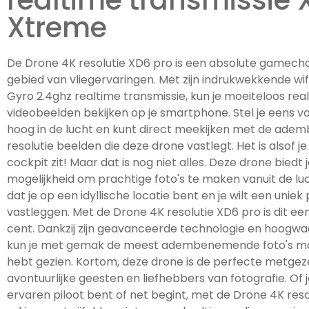
realtime transmissie 
Xtreme
De Drone 4K resolutie XD6 pro is een absolute gamech
gebied van vliegervaringen. Met zijn indrukwekkende wifi
Gyro 2.4ghz realtime transmissie, kun je moeiteloos rea
videobeelden bekijken op je smartphone. Stel je eens voo
hoog in de lucht en kunt direct meekijken met de ad
resolutie beelden die deze drone vastlegt. Het is alsof je 
cockpit zit! Maar dat is nog niet alles. Deze drone biedt 
mogelijkheid om prachtige foto's te maken vanuit de luch
dat je op een idyllische locatie bent en je wilt een uniek
vastleggen. Met de Drone 4K resolutie XD6 pro is dit een
cent. Dankzij zijn geavanceerde technologie en hoogw
kun je met gemak de meest adembenemende foto's mak
hebt gezien. Kortom, deze drone is de perfecte metgez
avontuurlijke geesten en liefhebbers van fotografie. Of 
ervaren piloot bent of net begint, met de Drone 4K res