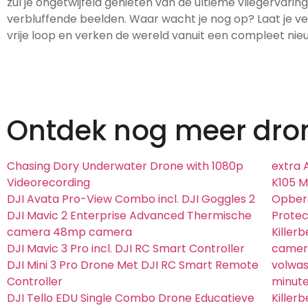
zul je ongetwijfeld genieten van de ultieme vliegervarin
verbluffende beelden. Waar wacht je nog op? Laat je v
vrije loop en verken de wereld vanuit een compleet nie
Ontdek nog meer dro
Chasing Dory Underwater Drone with 1080p
extra 
Videorecording
K105 
DJI Avata Pro-View Combo incl. DJI Goggles 2
Opberg
DJI Mavic 2 Enterprise Advanced Thermische
Protec
camera 48mp camera
Killer
DJI Mavic 3 Pro incl. DJI RC Smart Controller
camera
DJI Mini 3 Pro Drone Met DJI RC Smart Remote
volwas
Controller
minut
DJI Tello EDU Single Combo Drone Educatieve
Killer