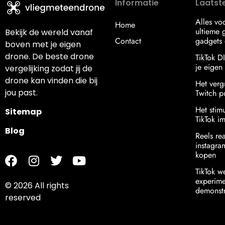
Informatie
Laatste
Alles vo
Home
ultieme g
Bekijk de wereld vanaf
Contact
gadgets 
boven met je eigen
drone. De beste drone
TikTok D
je eigen s
vergelijking zodat jij de
drone kan vinden die bij
Het verg
jou past.
Twitch p
Het stim
Sitemap
TikTok i
Blog
Reels re
instagr
kopen
TikTok w
experime
© 2026 All rights
demonstr
reserved