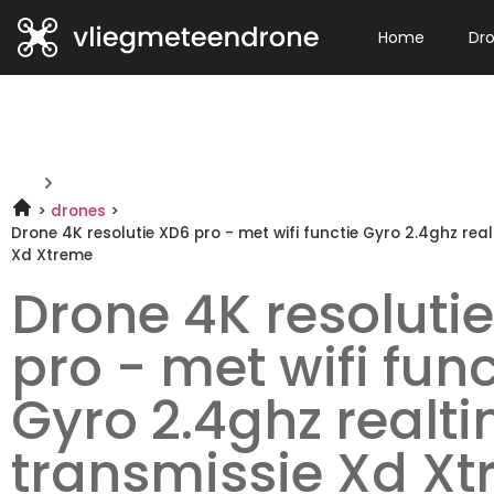
Home
Dr
drones
Drone 4K resolutie XD6 pro - met wifi functie Gyro 2.4ghz rea
Xd Xtreme
Drone 4K resoluti
pro - met wifi func
Gyro 2.4ghz realt
transmissie Xd X