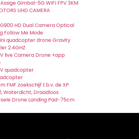
Assige Gimbal-5G WIFI FPV 3KM
MOTORS UHD CAMERA
R
G900 HD Dual Camera Optical
ng Follow Me Mode
ni quadcopter drone Gravity
ler 2.4GHZ
V live Camera Drone +app
e
V quadcopter
adcopter
m FMF zoekschijf t.b.v. de XP
2, Waterdicht, Draadloos
rsele Drone Landing Pad-75cm