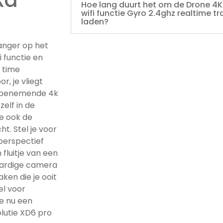
Xd
Hoe lang duurt het om de Drone 4K 
wifi functie Gyro 2.4ghz realtime 
laden?
anger op het
 functie en
l time
r, je vliegt
embenemende 4k
zelf in de
je ook de
t. Stel je voor
 perspectief
 fluitje van een
aardige camera
en die je ooit
el voor
je nu een
olutie XD6 pro