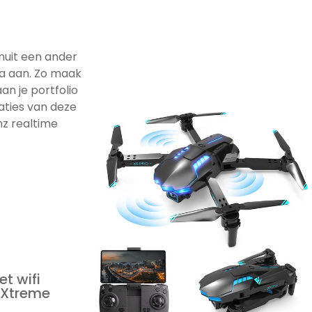
nuit een ander
a aan. Zo maak
an je portfolio
caties van deze
hz realtime
t wifi
d Xtreme