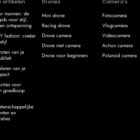
 artikelen
Drones
Camera's
or mannen: de
Mini drone
Fotocamera
ids voor stijl,
en ontspanning
Racing drone
Vlogcamera
Drone camera
Videocamera
IY fashion: creëer
tijl
Drone met camera
Action camera
roten van je
Drone voor beginners
Polaroid camera
ubliek
uleren van je
mpact
acties voor
am goedkoop
etenschappelijke
nten en
aties