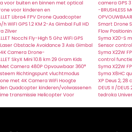
 voor buiten en binnen met optical
camera GPS 3 
rone voor kinderen en
-BRUSHLESS 
LLET Libra4 FPV Drone Quadcopter
OPVOUWBAA
/h WiFI GPS 1.2 KM 2-As Gimbal Full HD
Smart Drone S
 Zilver
Flow Positioni
LET Nocchi Fly-High 5 Ghz WiFi GPS
Syma X20-S mi
Laser Obstacle Avoidance 3 Axis Gimbal
Sensor control
 4K Camera Drone-
Syma X22W FP
LET SkyX Mini 10.8 km 29 Gram Kids
control functi
 Met Camera 480P Opvouwbaar 360°
Syma X22W FP
ysteem Richtingspunt vluchtmodus
Syma X8HC qu
rone met 4K Camera WiFi Hoogte
XP Deus 2, 28 c
den Quadcopter kinderen/volwassenen
DEUS II /DEUS 
ime transmissie Helicopter Voor
tedroka Unive