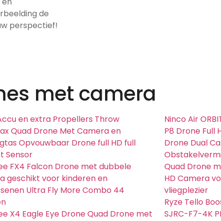
g en
erbeelding de
uw perspectief!
nes met camera
Accu en extra Propellers Throw
Ninco Air ORBI
Max Quad Drone Met Camera en
P8 Drone Full 
tas Opvouwbaar Drone full HD full
Drone Dual C
t Sensor
Obstakelvermi
bee FX4 Falcon Drone met dubbele
Quad Drone me
 geschikt voor kinderen en
HD Camera voo
senen Ultra Fly More Combo 44
vliegplezier
en
Ryze Tello Bo
bee X4 Eagle Eye Drone Quad Drone met
SJRC-F7-4K P