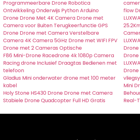
Programmeerbare Drone Robotica
camera
Ontwikkeling Onderwijs Python Arduino
flow D
Drone Drone Met 4K Camera Drone met
LUXWA
Camera voor Buiten Terugkeerfunctie GPS
25.2Km
Drone Drone met Camera Verstelbare
Camera
Camera 4K Camera 5GHz Drone met WIFI FPV
LUXWAL
Drone met 2 Cameras Optische
Drone 
F86 Mini-Drone Racedrone 4k 1080p Camera
Drone
Racing drone Inclusief Draagtas Bedienen met
LUXWAL
telefoon
Drone
Gladius Mini onderwater drone met 100 meter
vliegs
kabel
Mini D
Holy Stone HS430 Drone Drone met Camera
Behou
Stabiele Drone Quadcopter Full HD Gratis
Real-T