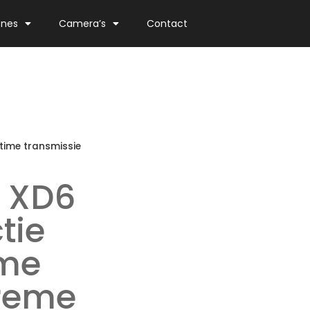
ones
Camera’s
Contact
ltime transmissie
e XD6
tie
ime
treme