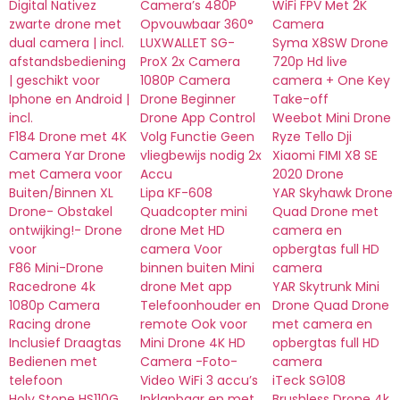
Digital Nativez
Camera’s 480P
WiFi FPV Met 2K
zwarte drone met
Opvouwbaar 360°
Camera
dual camera | incl.
LUXWALLET SG-
Syma X8SW Drone
afstandsbediening
ProX 2x Camera
720p Hd live
| geschikt voor
1080P Camera
camera + One Key
Iphone en Android |
Drone Beginner
Take-off
incl.
Drone App Control
Weebot Mini Drone
F184 Drone met 4K
Volg Functie Geen
Ryze Tello Dji
Camera Yar Drone
vliegbewijs nodig 2x
Xiaomi FIMI X8 SE
met Camera voor
Accu
2020 Drone
Buiten/Binnen XL
Lipa KF-608
YAR Skyhawk Drone
Drone- Obstakel
Quadcopter mini
Quad Drone met
ontwijking!- Drone
drone Met HD
camera en
voor
camera Voor
opbergtas full HD
F86 Mini-Drone
binnen buiten Mini
camera
Racedrone 4k
drone Met app
YAR Skytrunk Mini
1080p Camera
Telefoonhouder en
Drone Quad Drone
Racing drone
remote Ook voor
met camera en
Inclusief Draagtas
Mini Drone 4K HD
opbergtas full HD
Bedienen met
Camera -Foto-
camera
telefoon
Video WiFi 3 accu’s
iTeck SG108
Holy Stone HS110G
Inklapbaar en met
Brushless Drone 4k