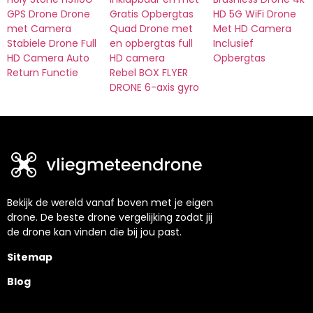
GPS Drone Drone
Gratis Opbergtas
HD 5G WiFi Drone
met Camera
Quad Drone met
Met HD Camera
Stabiele Drone Full
en opbergtas full
Inclusief
HD Camera Auto
HD camera
Opbergtas
Return Functie
Rebel BOX FLYER
DRONE 6-axis gyro
Bekijk de wereld vanaf boven met je eigen
drone. De beste drone vergelijking zodat jij
de drone kan vinden die bij jou past.
Sitemap
Blog