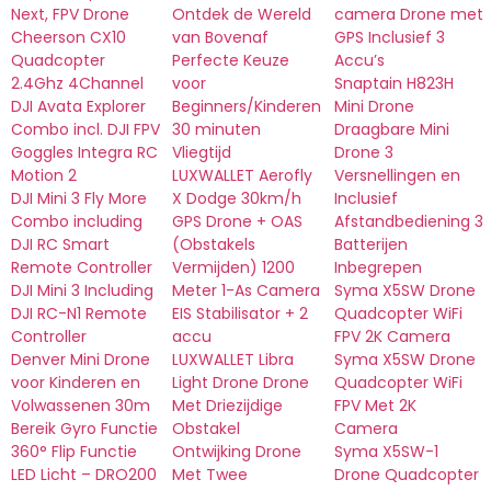
Next, FPV Drone
Ontdek de Wereld
camera Drone met
Cheerson CX10
van Bovenaf
GPS Inclusief 3
Quadcopter
Perfecte Keuze
Accu’s
2.4Ghz 4Channel
voor
Snaptain H823H
DJI Avata Explorer
Beginners/Kinderen
Mini Drone
Combo incl. DJI FPV
30 minuten
Draagbare Mini
Goggles Integra RC
Vliegtijd
Drone 3
Motion 2
LUXWALLET Aerofly
Versnellingen en
DJI Mini 3 Fly More
X Dodge 30km/h
Inclusief
Combo including
GPS Drone + OAS
Afstandbediening 3
DJI RC Smart
(Obstakels
Batterijen
Remote Controller
Vermijden) 1200
Inbegrepen
DJI Mini 3 Including
Meter 1-As Camera
Syma X5SW Drone
DJI RC-N1 Remote
EIS Stabilisator + 2
Quadcopter WiFi
Controller
accu
FPV 2K Camera
Denver Mini Drone
LUXWALLET Libra
Syma X5SW Drone
voor Kinderen en
Light Drone Drone
Quadcopter WiFi
Volwassenen 30m
Met Driezijdige
FPV Met 2K
Bereik Gyro Functie
Obstakel
Camera
360° Flip Functie
Ontwijking Drone
Syma X5SW-1
LED Licht – DRO200
Met Twee
Drone Quadcopter