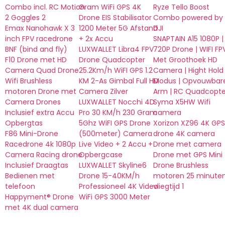
Combo incl. RC Motion
Gram WiFi GPS 4K
Ryze Tello Boost
2 Goggles 2
Drone EIS Stabilisator
Combo powered by
Emax Nanohawk X 3
1200 Meter 5G Afstand
DJI
inch FPV racedrone
+ 2x Accu
SNAPTAIN A15 1080P |
BNF (bind and fly)
LUXWALLET Libra4 FPV
720P Drone | WIFI FP
F10 Drone met HD
Drone Quadcopter
Met Groothoek HD
Camera Quad Drone
25.2Km/h WiFI GPS 1.2
Camera | Hight Hold
Wifi Brushless
KM 2-As Gimbal Full HD
Modus | Opvouwbar
motoren Drone met
Camera Zilver
Arm | RC Quadcopte
Camera Drones
LUXWALLET Nocchi 4D
Syma X5HW Wifi
Inclusief extra Accu
Pro 30 KM/h 230 Gram
camera
Opbergtas
5Ghz WiFI GPS Drone
Xorizon XZ96 4K GPS
F86 Mini-Drone
(500meter) Camera
drone 4K camera
Racedrone 4k 1080p
Live Video + 2 Accu +
Drone met camera
Camera Racing drone
Opbergcase
Drone met GPS Mini
Inclusief Draagtas
LUXWALLET Skyline6
Drone Brushless
Bedienen met
Drone 15-40KM/h
motoren 25 minute
telefoon
Professioneel 4K Video
vliegtijd 1
Happyment® Drone
WiFi GPS 3000 Meter
met 4K dual camera