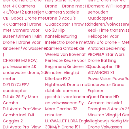
Met Camera Drone
Holy Stone HS430
Mini Drone met 4K
Met 4K Camera
Drone – Drone met HD
Camera WiFi Hoogt
4K/10KM/2 Batterijen
Camera Stabiele
Behouden
CB-Goods Drone met
Drone 3 Accu´s
Quadcopter
4K Camera | Drone
Quadcopter Throw to
kinderen/volwassen
met Camera voor
Go 3D Flip
Real-Time transmiss
Buiten/Binnen | Mini
Kantelbesturing
Helicopter Voor
Drone | Drone voor
Intelectro Drone met
Mini Ufo Drone – Me
Kinderen/Volwassenen
Camera Ontdek de
Afstandsbediening
|
Wereld van Bovenaf
PROPEL® Star Wars
CHASING M2 ROV,
Perfecte Keuze voor
Drone Battling
professionele 4K
Beginners/Kinderen 30
Quadcopter: TIE
onderwater drone, 200
minuten Vliegtijd
ADVANCED X1
meter
Killerbee FX2
PowerVision PowerR
DIYI D7Ci FPV
Nighthawk Drone met
Underwater Drone
quadcopter
dubbele camera
Explorer
DJI Air 2S Fly More
geschikt voor kinderen
Quad Drone HD
Combo
en volwassenen Fly
Camera Inclusief
DJI Avata Pro-View
More Combo 33
Draagtas 3 Accu’s 3
Combo incl. DJI
minuten
Minuten Vliegtijd Ge
Goggles 2
LUXWALLET LIBRA Eagle
Vliegbewijs Nodig Min
DJI Avata Pro-View
30KM/h Drone 191
Drone Volwassen