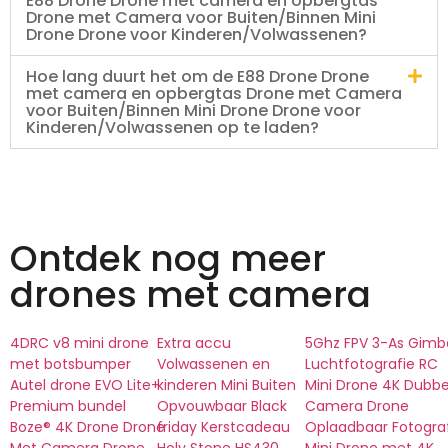
E88 Drone Drone met camera en opbergtas
Drone met Camera voor Buiten/Binnen Mini
Drone Drone voor Kinderen/Volwassenen?
Hoe lang duurt het om de E88 Drone Drone
met camera en opbergtas Drone met Camera
voor Buiten/Binnen Mini Drone Drone voor
Kinderen/Volwassenen op te laden?
Ontdek nog meer
drones met camera
4DRC v8 mini drone
Extra accu
5Ghz FPV 3-As Gimb
met botsbumper
Volwassenen en
Luchtfotografie RC
Autel drone EVO Lite+
kinderen Mini Buiten
Mini Drone 4K Dubbe
Premium bundel
Opvouwbaar Black
Camera Drone
Boze® 4K Drone Drone
friday Kerstcadeau
Oplaadbaar Fotogra