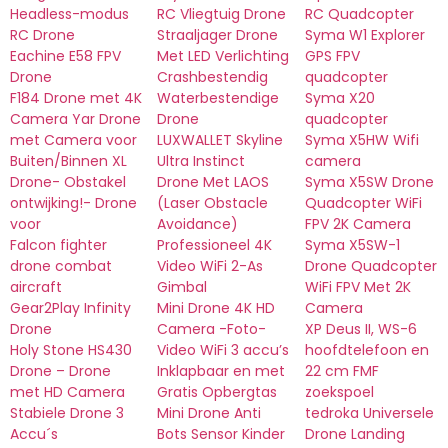
Headless-modus
RC Vliegtuig Drone
RC Quadcopter
RC Drone
Straaljager Drone
Syma W1 Explorer
Eachine E58 FPV
Met LED Verlichting
GPS FPV
Drone
Crashbestendig
quadcopter
F184 Drone met 4K
Waterbestendige
Syma X20
Camera Yar Drone
Drone
quadcopter
met Camera voor
LUXWALLET Skyline
Syma X5HW Wifi
Buiten/Binnen XL
Ultra Instinct
camera
Drone- Obstakel
Drone Met LAOS
Syma X5SW Drone
ontwijking!- Drone
(Laser Obstacle
Quadcopter WiFi
voor
Avoidance)
FPV 2K Camera
Falcon fighter
Professioneel 4K
Syma X5SW-1
drone combat
Video WiFi 2-As
Drone Quadcopter
aircraft
Gimbal
WiFi FPV Met 2K
Gear2Play Infinity
Mini Drone 4K HD
Camera
Drone
Camera -Foto-
XP Deus II, WS-6
Holy Stone HS430
Video WiFi 3 accu’s
hoofdtelefoon en
Drone – Drone
Inklapbaar en met
22 cm FMF
met HD Camera
Gratis Opbergtas
zoekspoel
Stabiele Drone 3
Mini Drone Anti
tedroka Universele
Accu´s
Bots Sensor Kinder
Drone Landing