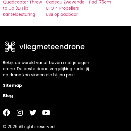
Quadcopter Throw
Cadeau Zwevende
Pad-75cm
to Go 3D Flip
UFO 4 Propellers
Kantelbesturing
USB oplaadbaar
Bekijk de wereld vanaf boven met je eigen
drone. De beste drone vergelijking zodat jij
de drone kan vinden die bij jou past.
Sitemap
Blog
© 2026 All rights reserved