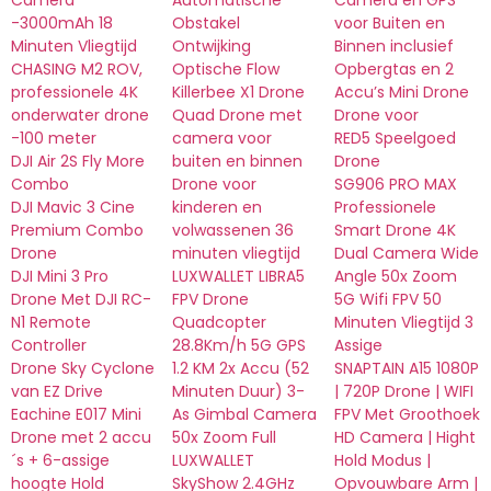
Camera
Automatische
Camera en GPS
-3000mAh 18
Obstakel
voor Buiten en
Minuten Vliegtijd
Ontwijking
Binnen inclusief
CHASING M2 ROV,
Optische Flow
Opbergtas en 2
professionele 4K
Killerbee X1 Drone
Accu’s Mini Drone
onderwater drone
Quad Drone met
Drone voor
-100 meter
camera voor
RED5 Speelgoed
DJI Air 2S Fly More
buiten en binnen
Drone
Combo
Drone voor
SG906 PRO MAX
DJI Mavic 3 Cine
kinderen en
Professionele
Premium Combo
volwassenen 36
Smart Drone 4K
Drone
minuten vliegtijd
Dual Camera Wide
DJI Mini 3 Pro
LUXWALLET LIBRA5
Angle 50x Zoom
Drone Met DJI RC-
FPV Drone
5G Wifi FPV 50
N1 Remote
Quadcopter
Minuten Vliegtijd 3
Controller
28.8Km/h 5G GPS
Assige
Drone Sky Cyclone
1.2 KM 2x Accu (52
SNAPTAIN A15 1080P
van EZ Drive
Minuten Duur) 3-
| 720P Drone | WIFI
Eachine E017 Mini
As Gimbal Camera
FPV Met Groothoek
Drone met 2 accu
50x Zoom Full
HD Camera | Hight
´s + 6-assige
LUXWALLET
Hold Modus |
hoogte Hold
SkyShow 2.4GHz
Opvouwbare Arm |