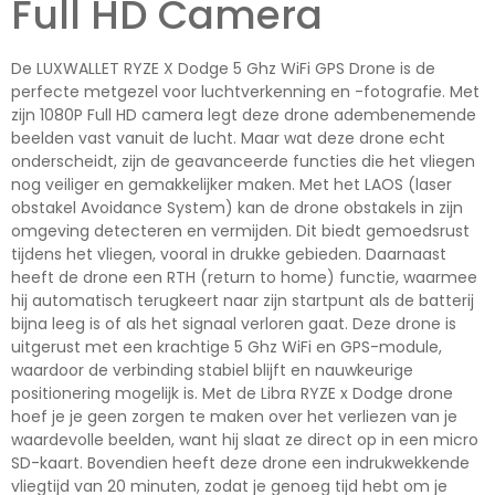
Full HD Camera
De LUXWALLET RYZE X Dodge 5 Ghz WiFi GPS Drone is de
perfecte metgezel voor luchtverkenning en -fotografie. Met
zijn 1080P Full HD camera legt deze drone adembenemende
beelden vast vanuit de lucht. Maar wat deze drone echt
onderscheidt, zijn de geavanceerde functies die het vliegen
nog veiliger en gemakkelijker maken. Met het LAOS (laser
obstakel Avoidance System) kan de drone obstakels in zijn
omgeving detecteren en vermijden. Dit biedt gemoedsrust
tijdens het vliegen, vooral in drukke gebieden. Daarnaast
heeft de drone een RTH (return to home) functie, waarmee
hij automatisch terugkeert naar zijn startpunt als de batterij
bijna leeg is of als het signaal verloren gaat. Deze drone is
uitgerust met een krachtige 5 Ghz WiFi en GPS-module,
waardoor de verbinding stabiel blijft en nauwkeurige
positionering mogelijk is. Met de Libra RYZE x Dodge drone
hoef je je geen zorgen te maken over het verliezen van je
waardevolle beelden, want hij slaat ze direct op in een micro
SD-kaart. Bovendien heeft deze drone een indrukwekkende
vliegtijd van 20 minuten, zodat je genoeg tijd hebt om je